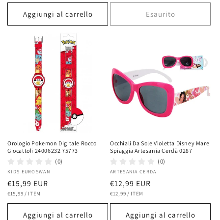
listino
Aggiungi al carrello
Esaurito
Orologio Pokemon Digitale Rocco
Occhiali Da Sole Violetta Disney Mare
Giocattoli 24006232 75773
Spiaggia Artesania Cerdà 0287
(0)
(0)
Fornitore:
KIDS EUROSWAN
Fornitore:
ARTESANIA CERDA
Prezzo
€15,99 EUR
Prezzo
€12,99 EUR
PREZZO
PER
PREZZO
PER
di
€15,99
/
ITEM
di
€12,99
/
ITEM
UNITARIO
UNITARIO
listino
listino
Aggiungi al carrello
Aggiungi al carrello