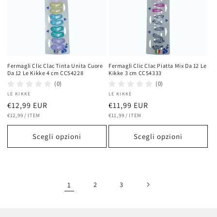
Fermagli Clic Clac Tinta Unita Cuore
Fermagli Clic Clac Piatta Mix Da 12 Le
Da 12 Le Kikke 4 cm CC54228
Kikke 3 cm CC54333
(0)
(0)
Fornitore:
LE KIKKE
Fornitore:
LE KIKKE
Prezzo
€12,99 EUR
Prezzo
€11,99 EUR
PREZZO
PER
PREZZO
PER
di
€12,99
/
ITEM
di
€11,99
/
ITEM
UNITARIO
UNITARIO
listino
listino
Scegli opzioni
Scegli opzioni
1
2
3