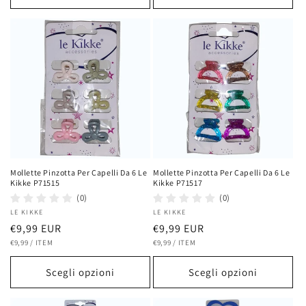
Mollette Pinzotta Per Capelli Da 6 Le
Mollette Pinzotta Per Capelli Da 6 Le
Kikke P71515
Kikke P71517
(0)
(0)
Fornitore:
LE KIKKE
Fornitore:
LE KIKKE
Prezzo
€9,99 EUR
Prezzo
€9,99 EUR
PREZZO
PER
PREZZO
PER
di
€9,99
/
ITEM
di
€9,99
/
ITEM
UNITARIO
UNITARIO
listino
listino
Scegli opzioni
Scegli opzioni