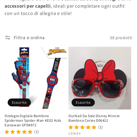
z
accessori per capelli
, ideali per completare ogni outfit
i
con un tocco di allegria e stile!
o
n
Filtra e ordina
38 prodotti
e
:
Esaurito
Esaurito
Orologio Digitale Bambino
Occhiali Da Sole Disney Minnie
Spiderman Spider-Man KE02 Kids
Bambina Coriex D06412
Euroswan SPD4972
(1)
(1)
Fornitore:
CORIEX