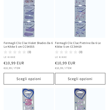
Fermagli Clic Clac Violet Shades Da 6
Fermagli Clic Clac Pietrine Da 6 Le
Le Kikke 5 cm CC54555
Kikke 5 cm CC54419
(0)
(0)
Fornitore:
LE KIKKE
Fornitore:
LE KIKKE
Prezzo
€10,99 EUR
Prezzo
€10,99 EUR
PREZZO
PER
PREZZO
PER
di
€10,99
/
ITEM
di
€10,99
/
ITEM
UNITARIO
UNITARIO
listino
listino
Scegli opzioni
Scegli opzioni