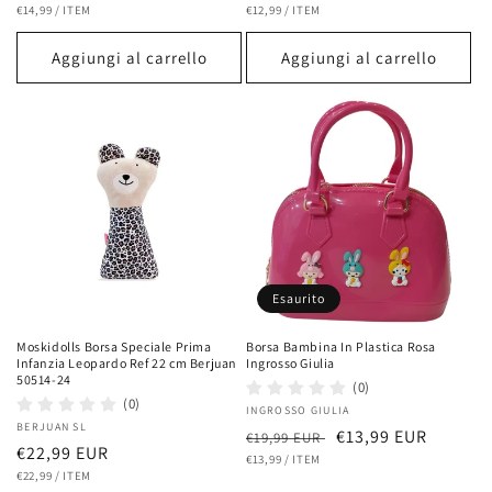
PREZZO
PER
PREZZO
PER
di
€14,99
/
ITEM
scontato
di
€12,99
/
ITEM
scontato
UNITARIO
UNITARIO
listino
listino
Aggiungi al carrello
Aggiungi al carrello
Esaurito
Moskidolls Borsa Speciale Prima
Borsa Bambina In Plastica Rosa
Infanzia Leopardo Ref 22 cm Berjuan
Ingrosso Giulia
50514-24
(0)
(0)
Fornitore:
INGROSSO GIULIA
Fornitore:
BERJUAN SL
Prezzo
Prezzo
€13,99 EUR
€19,99 EUR
Prezzo
€22,99 EUR
PREZZO
PER
di
€13,99
/
ITEM
scontato
UNITARIO
PREZZO
PER
di
€22,99
/
ITEM
listino
UNITARIO