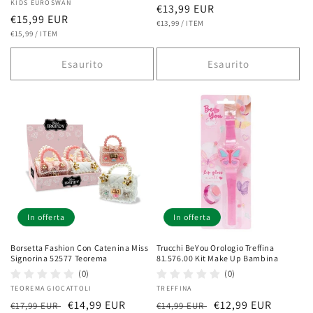
Fornitore:
KIDS EUROSWAN
Prezzo
€13,99 EUR
Prezzo
€15,99 EUR
PREZZO
PER
di
€13,99
/
ITEM
UNITARIO
PREZZO
PER
di
€15,99
/
ITEM
listino
UNITARIO
listino
Esaurito
Esaurito
In offerta
In offerta
Borsetta Fashion Con Catenina Miss
Trucchi BeYou Orologio Treffina
Signorina 52577 Teorema
81.576.00 Kit Make Up Bambina
(0)
(0)
Fornitore:
TEOREMA GIOCATTOLI
Fornitore:
TREFFINA
Prezzo
Prezzo
€14,99 EUR
Prezzo
Prezzo
€12,99 EUR
€17,99 EUR
€14,99 EUR