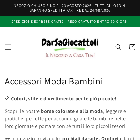
Vai
NEGOZIO CHIUSO FINO AL 23 AGOSTO 2026 - TUTTI GLI ORDINI
direttamente
SARANNO SPEDITI A PARTIRE DAL 24/08/2026
ai contenuti
SPEDIZIONE EXPRESS GRATIS – RESO GRATUITO ENTRO 30 GIORNI
Carrell
C
Accessori Moda Bambini
o
🌈
Colori, stile e divertimento per le più piccole!
l
Scopri le nostre
borse colorate e alla moda
, leggere e
l
pratiche, perfette per accompagnare le bambine nelle
loro giornate e portare con sé tutti i loro piccoli tesori.
e
🕶️ In negozio trovi anche
occhiali da sole, Orologi
e tanti