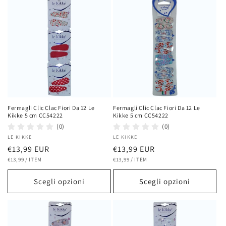
Fermagli Clic Clac Fiori Da 12 Le
Fermagli Clic Clac Fiori Da 12 Le
Kikke 5 cm CC54222
Kikke 5 cm CC54222
(0)
(0)
Fornitore:
LE KIKKE
Fornitore:
LE KIKKE
Prezzo
€13,99 EUR
Prezzo
€13,99 EUR
PREZZO
PER
PREZZO
PER
di
€13,99
/
ITEM
di
€13,99
/
ITEM
UNITARIO
UNITARIO
listino
listino
Scegli opzioni
Scegli opzioni