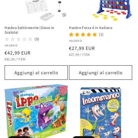
Hasbro Saltinmente (Gioco in
Hasbro Forza 4 in italiano
Scatola)
(1)
(0)
Fornitore:
HASBRO
Fornitore:
HASBRO
Prezzo
€27,99 EUR
Prezzo
€42,99 EUR
PREZZO
PER
di
€27,99
/
ITEM
UNITARIO
PREZZO
PER
di
€42,99
/
ITEM
listino
UNITARIO
listino
Aggiungi al carrello
Aggiungi al carrello