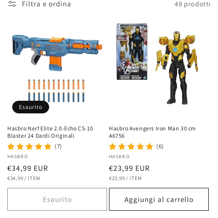
Filtra e ordina
49 prodotti
Esaurito
Hasbro Nerf Elite 2.0-Echo CS-10
Hasbro Avengers Iron Man 30 cm
Blaster 24 Dardi Originali
A6756
(7)
(6)
Fornitore:
HASBRO
Fornitore:
HASBRO
Prezzo
€34,99 EUR
Prezzo
€23,99 EUR
PREZZO
PER
PREZZO
PER
di
€34,99
/
ITEM
di
€23,99
/
ITEM
UNITARIO
UNITARIO
listino
listino
Esaurito
Aggiungi al carrello