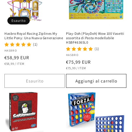
Esaurito
Hasbro Royal Racing Ziplines My
Play-Doh (PlayDoh) Wow 100 Vasetti
Little Pony: Una Nuova Generazione
assortita di Pasta modellabile
HSBF46365L0
(1)
(1)
Fornitore:
HASBRO
Fornitore:
HASBRO
Prezzo
€58,99 EUR
Prezzo
€75,99 EUR
PREZZO
PER
di
€58,99
/
ITEM
UNITARIO
PREZZO
PER
di
€75,99
/
ITEM
listino
UNITARIO
listino
Esaurito
Aggiungi al carrello