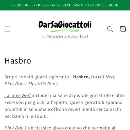
Vai
SPEDIZIONE EXPRESS GRATIS – RESO GRATUITO ENTRO 30 GIORNI
direttamente
ai contenuti
Carrell
C
Hasbro
o
Scopri i nostri giochi e giocattoli
Hasbro,
tra cui
Nerf,
l
Play-Doh
e
My Little Pony
.
l
La linea
Nerf
include una serie di pistole giocattolo e altri
accessori per giochi all'aperto. Questi giocattoli sparano
e
proiettili in schiuma e offrono divertimento senza rischi
z
per bambini e adulti.
i
Play-Doh
è un classico gioco creativo che permette ai