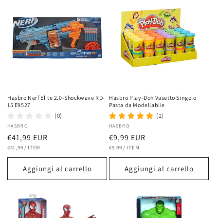
Hasbro Nerf Elite 2.0-Shockwave RD-
Hasbro Play-Doh Vasetto Singolo
15 E9527
Pasta da Modellabile
(0)
(1)
Fornitore:
HASBRO
Fornitore:
HASBRO
Prezzo
€41,99 EUR
Prezzo
€9,99 EUR
PREZZO
PER
PREZZO
PER
di
€41,99
/
ITEM
di
€9,99
/
ITEM
UNITARIO
UNITARIO
listino
listino
Aggiungi al carrello
Aggiungi al carrello