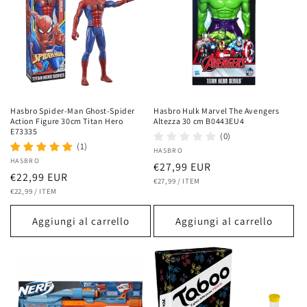
Hasbro Spider-Man Ghost-Spider
Hasbro Hulk Marvel The Avengers
Action Figure 30cm Titan Hero
Altezza 30 cm B0443EU4
E73335
(0)
(1)
Fornitore:
HASBRO
Fornitore:
HASBRO
Prezzo
€27,99 EUR
Prezzo
€22,99 EUR
PREZZO
PER
di
€27,99
/
ITEM
UNITARIO
PREZZO
PER
di
€22,99
/
ITEM
listino
UNITARIO
listino
Aggiungi al carrello
Aggiungi al carrello