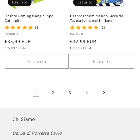
Esaurito
Esaurito
Hasbro Gaming Mangia Ippo
Hasbro Indomimando Gioco da
Catapulte
Tavola (versione italiana)
(1)
(1)
Fornitore:
HASBRO
Fornitore:
HASBRO
Prezzo
€35,99 EUR
Prezzo
€32,99 EUR
PREZZO
PER
PREZZO
PER
di
€35,99
/
ITEM
di
€32,99
/
ITEM
UNITARIO
UNITARIO
listino
listino
Esaurito
Esaurito
1
2
3
4
Chi Siamo
DarSa di Porretta Dario