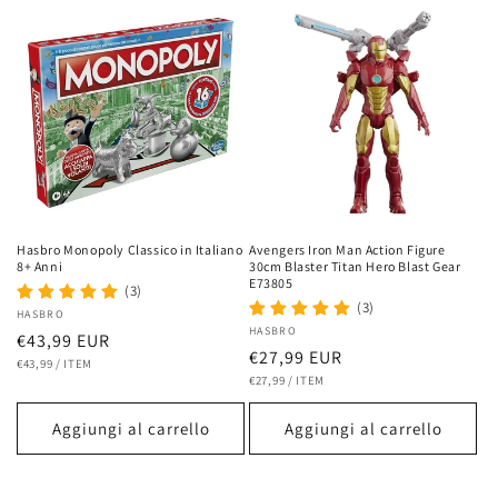
Hasbro Monopoly Classico in Italiano
Avengers Iron Man Action Figure
8+ Anni
30cm Blaster Titan Hero Blast Gear
E73805
(3)
(3)
Fornitore:
HASBRO
Fornitore:
HASBRO
Prezzo
€43,99 EUR
Prezzo
€27,99 EUR
PREZZO
PER
di
€43,99
/
ITEM
UNITARIO
PREZZO
PER
di
€27,99
/
ITEM
listino
UNITARIO
listino
Aggiungi al carrello
Aggiungi al carrello