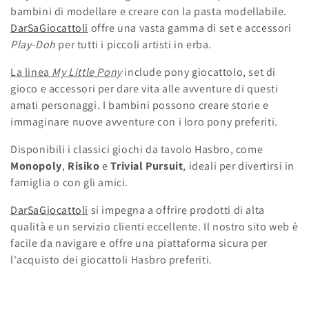
bambini di modellare e creare con la pasta modellabile.
o
DarSaGiocattoli
offre una vasta gamma di set e accessori
n
Play-Doh
per tutti i piccoli artisti in erba.
e
La linea
My Little Pony
include pony giocattolo, set di
gioco e accessori per dare vita alle avventure di questi
:
amati personaggi. I bambini possono creare storie e
immaginare nuove avventure con i loro pony preferiti.
Disponibili i classici giochi da tavolo Hasbro, come
Monopoly
,
Risiko
e
Trivial Pursuit
,
ideali per divertirsi in
famiglia o con gli amici.
DarSaGiocattoli
si impegna a offrire prodotti di alta
qualità e un servizio clienti eccellente. Il nostro sito web è
facile da navigare e offre una piattaforma sicura per
l'acquisto dei giocattoli Hasbro preferiti.