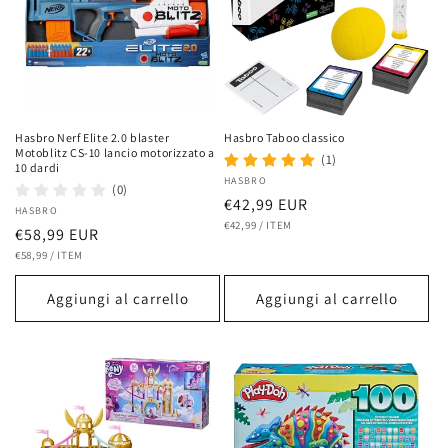
Hasbro Nerf Elite 2.0 blaster
Hasbro Taboo classico
Motoblitz CS-10 lancio motorizzato a
(1)
10 dardi
Fornitore:
HASBRO
(0)
Prezzo
€42,99 EUR
Fornitore:
HASBRO
PREZZO
PER
di
€42,99
/
ITEM
Prezzo
€58,99 EUR
UNITARIO
listino
PREZZO
PER
di
€58,99
/
ITEM
UNITARIO
listino
Aggiungi al carrello
Aggiungi al carrello