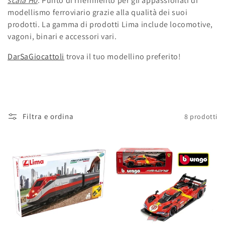
scala H0
. Punto di riferimento per gli appassionati di
o
modellismo ferroviario grazie alla qualità dei suoi
prodotti. La gamma di prodotti Lima include locomotive,
n
vagoni, binari e accessori vari.
e
DarSaGiocattoli
trova il tuo modellino preferito!
:
Filtra e ordina
8 prodotti