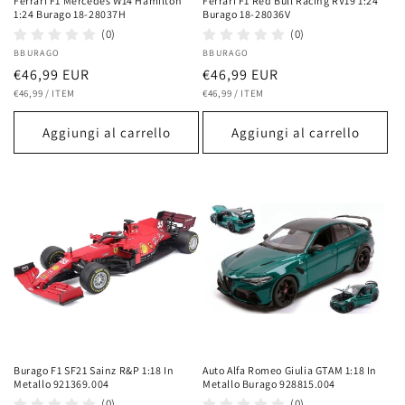
Ferrari F1 Mercedes W14 Hamilton
Ferrari F1 Red Bull Racing RV19 1:24
1:24 Burago 18-28037H
Burago 18-28036V
(0)
(0)
Fornitore:
BBURAGO
Fornitore:
BBURAGO
Prezzo
€46,99 EUR
Prezzo
€46,99 EUR
PREZZO
PER
PREZZO
PER
di
€46,99
/
ITEM
di
€46,99
/
ITEM
UNITARIO
UNITARIO
listino
listino
Aggiungi al carrello
Aggiungi al carrello
Burago F1 SF21 Sainz R&P 1:18 In
Auto Alfa Romeo Giulia GTAM 1:18 In
Metallo 921369.004
Metallo Burago 928815.004
(0)
(0)