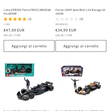
Lima EPR500 Treno FRECCIAROSSA
Ferrari 499P Auto Red 1:24 Burago 18-
HL1409AF
26309
(4)
(0)
Fornitore:
LIMA
Fornitore:
BBURAGO
Prezzo
€47,99 EUR
Prezzo
€34,99 EUR
PREZZO
PER
PREZZO
PER
di
€47,99
/
ITEM
di
€34,99
/
ITEM
UNITARIO
UNITARIO
listino
listino
Aggiungi al carrello
Aggiungi al carrello