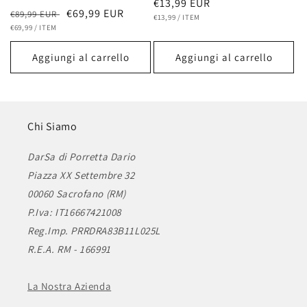
Prezzo
€13,99 EUR
Prezzo
Prezzo
€69,99 EUR
€89,99 EUR
PREZZO
PER
di
€13,99
/
ITEM
UNITARIO
PREZZO
PER
di
€69,99
/
ITEM
scontato
listino
UNITARIO
listino
Aggiungi al carrello
Aggiungi al carrello
Chi Siamo
DarSa di Porretta Dario
Piazza XX Settembre 32
00060 Sacrofano (RM)
P.Iva: IT16667421008
Reg.Imp. PRRDRA83B11L025L
R.E.A. RM - 166991
La Nostra Azienda