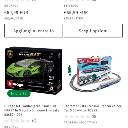
Fornitore:
BBURAGO
Fornitore:
BBURAGO
Prezzo
€60,99 EUR
Prezzo
€65,99 EUR
PREZZO
PER
PREZZO
PER
di
€60,99
/
ITEM
di
€65,99
/
ITEM
UNITARIO
UNITARIO
listino
listino
Aggiungi al carrello
Scegli opzioni
In offerta
Burago Kit Lamborghini Sian 1:18
Teorema Pista Trenino Freccia Veloce
FKP37 In Metallo Edizione Limitata
Teo S 55x44 cm 62333
926594.004
(0)
(0)
Fornitore:
TEOREMA GIOCATTOLI
Fornitore:
BBURAGO