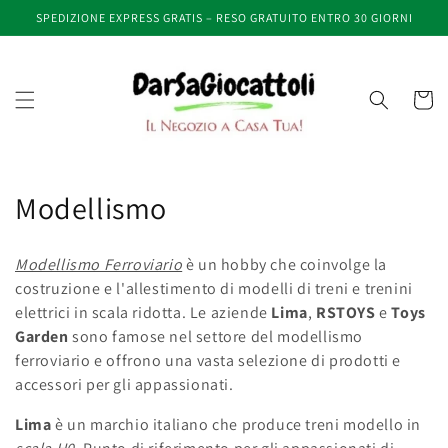
Vai
SPEDIZIONE EXPRESS GRATIS – RESO GRATUITO ENTRO 30 GIORNI
direttamente
ai contenuti
Carrell
C
Modellismo
o
Modellismo Ferroviario
è un hobby che coinvolge la
l
costruzione e l'allestimento di modelli di treni e trenini
elettrici in scala ridotta. Le aziende
Lima
,
RSTOYS
e
Toys
l
Garden
sono famose nel settore del modellismo
e
ferroviario e offrono una vasta selezione di prodotti e
accessori per gli appassionati.
z
Lima
è un marchio italiano che produce treni modello in
i