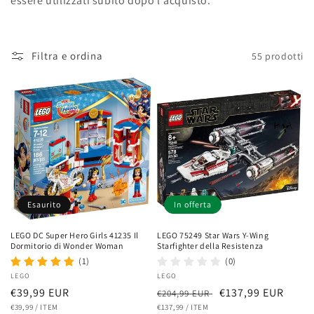
essere utilizzati subito dopo l'acquisto.
Filtra e ordina
55 prodotti
Esaurito
In offerta
LEGO DC Super Hero Girls 41235 Il
LEGO 75249 Star Wars Y-Wing
Dormitorio di Wonder Woman
Starfighter della Resistenza
(1)
(0)
Fornitore:
LEGO
Fornitore:
LEGO
Prezzo
€39,99 EUR
Prezzo
Prezzo
€137,99 EUR
€204,99 EUR
PREZZO
PER
PREZZO
PER
di
€39,99
/
ITEM
di
€137,99
/
ITEM
scontato