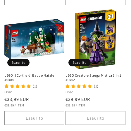
Esaurito
Esaurito
LEGO Il Cortile di Babbo Natale
LEGO Creatore Strega Mistica 3 in 1
40484
40562
(1)
(1)
Fornitore:
LEGO
Fornitore:
LEGO
Prezzo
€33,99 EUR
Prezzo
€39,99 EUR
PREZZO
PER
PREZZO
PER
di
€33,99
/
ITEM
di
€39,99
/
ITEM
UNITARIO
UNITARIO
listino
listino
Esaurito
Esaurito