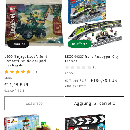
Esaurito
In offerta
LEGO Ninjago Lloyd's Set di
LEGO 60337 Treno Passeggeri City
Sacchetti Per Bici da Quad 30539
Express
Idea Regalo
(0)
(1)
Fornitore:
LEGO
Fornitore:
LEGO
Prezzo
Prezzo
€180,99 EUR
€271,99 EUR
Prezzo
€12,99 EUR
PREZZO
PER
di
€180,99
/
ITEM
scontato
UNITARIO
PREZZO
PER
di
€12,99
/
ITEM
listino
UNITARIO
listino
Esaurito
Aggiungi al carrello