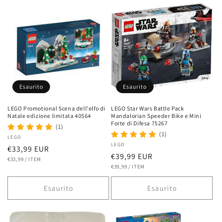
Esaurito
Esaurito
LEGO Promotional Scena dell'elfo di
LEGO Star Wars Battle Pack
Natale edizione limitata 40564
Mandalorian Speeder Bike e Mini
Forte di Difesa 75267
(1)
(1)
Fornitore:
LEGO
Fornitore:
LEGO
Prezzo
€33,99 EUR
Prezzo
€39,99 EUR
PREZZO
PER
di
€33,99
/
ITEM
UNITARIO
PREZZO
PER
di
€39,99
/
ITEM
listino
UNITARIO
listino
Esaurito
Esaurito