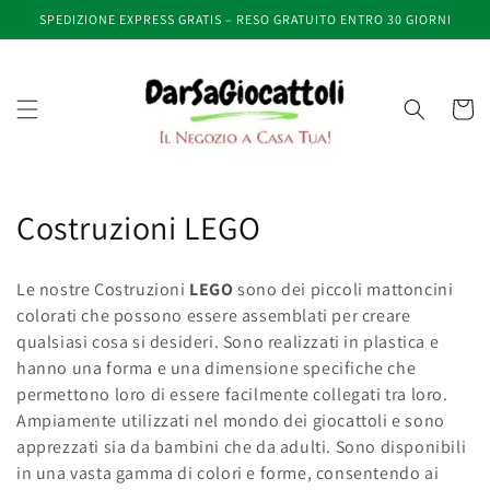
Vai
SPEDIZIONE EXPRESS GRATIS – RESO GRATUITO ENTRO 30 GIORNI
direttamente
ai contenuti
Carrell
C
Costruzioni LEGO
o
Le nostre Costruzioni
LEGO
sono dei piccoli mattoncini
l
colorati che possono essere assemblati per creare
qualsiasi cosa si desideri. Sono realizzati in plastica e
l
hanno una forma e una dimensione specifiche che
e
permettono loro di essere facilmente collegati tra loro.
Ampiamente utilizzati nel mondo dei giocattoli e sono
z
apprezzati sia da bambini che da adulti. Sono disponibili
i
in una vasta gamma di colori e forme, consentendo ai