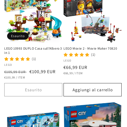
Esaurito
LEGO 10993 DUPLO Casa sull’Albero 3
LEGO Movie 2 - Movie Maker 70820
in 1
(1)
(1)
Fornitore:
LEGO
Fornitore:
LEGO
Prezzo
€66,99 EUR
Prezzo
Prezzo
€100,99 EUR
€105,99 EUR
PREZZO
PER
di
€66,99
/
ITEM
UNITARIO
PREZZO
PER
di
€100,99
/
ITEM
scontato
listino
UNITARIO
listino
Esaurito
Aggiungi al carrello