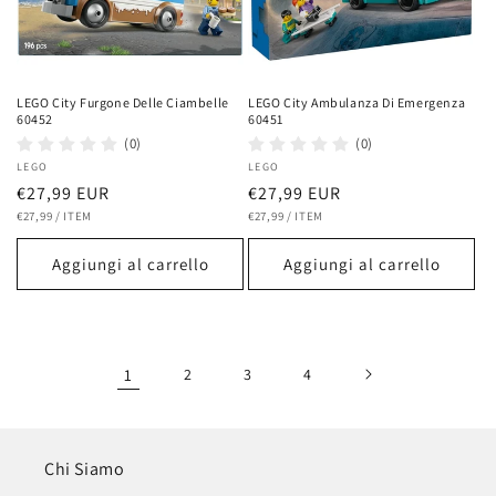
LEGO City Furgone Delle Ciambelle
LEGO City Ambulanza Di Emergenza
60452
60451
(0)
(0)
Fornitore:
LEGO
Fornitore:
LEGO
Prezzo
€27,99 EUR
Prezzo
€27,99 EUR
PREZZO
PER
PREZZO
PER
di
€27,99
/
ITEM
di
€27,99
/
ITEM
UNITARIO
UNITARIO
listino
listino
Aggiungi al carrello
Aggiungi al carrello
1
2
3
4
Chi Siamo