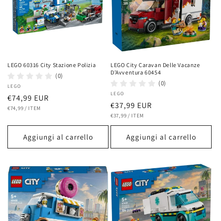
LEGO 60316 City Stazione Polizia
LEGO City Caravan Delle Vacanze
D’Avventura 60454
(0)
(0)
Fornitore:
LEGO
Fornitore:
LEGO
Prezzo
€74,99 EUR
Prezzo
€37,99 EUR
PREZZO
PER
di
€74,99
/
ITEM
UNITARIO
PREZZO
PER
di
€37,99
/
ITEM
listino
UNITARIO
listino
Aggiungi al carrello
Aggiungi al carrello