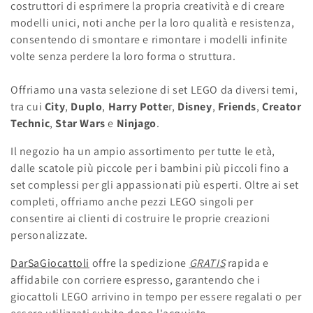
costruttori di esprimere la propria creatività e di creare
o
modelli unici, noti anche per la loro qualità e resistenza,
consentendo di smontare e rimontare i modelli infinite
n
volte senza perdere la loro forma o struttura.
e
Offriamo una vasta selezione di set LEGO da diversi temi,
:
tra cui
City
,
Duplo
,
Harry Potte
r,
Disney
,
Friends
,
Creator
Technic
,
Star Wars
e
Ninjago
.
Il negozio ha un ampio assortimento per tutte le età,
dalle scatole più piccole per i bambini più piccoli fino a
set complessi per gli appassionati più esperti. Oltre ai set
completi, offriamo anche pezzi LEGO singoli per
consentire ai clienti di costruire le proprie creazioni
personalizzate.
DarSaGiocattoli
offre la spedizione
GRATIS
rapida e
affidabile con corriere espresso, garantendo che i
giocattoli LEGO arrivino in tempo per essere regalati o per