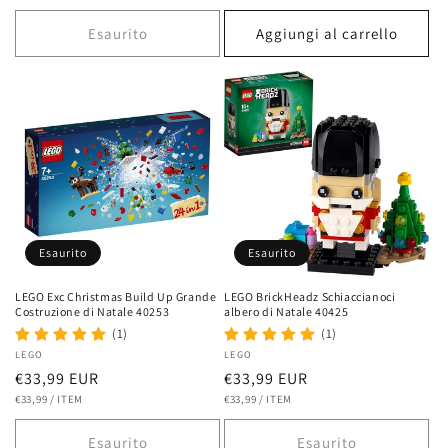
UNITARIO
UNITARIO
listino
listino
Esaurito
Aggiungi al carrello
Esaurito
Esaurito
LEGO Exc Christmas Build Up Grande
LEGO BrickHeadz Schiaccianoci
Costruzione di Natale 40253
albero di Natale 40425
(1)
(1)
Fornitore:
LEGO
Fornitore:
LEGO
Prezzo
€33,99 EUR
Prezzo
€33,99 EUR
PREZZO
PER
PREZZO
PER
di
€33,99
/
ITEM
di
€33,99
/
ITEM
UNITARIO
UNITARIO
listino
listino
Esaurito
Esaurito