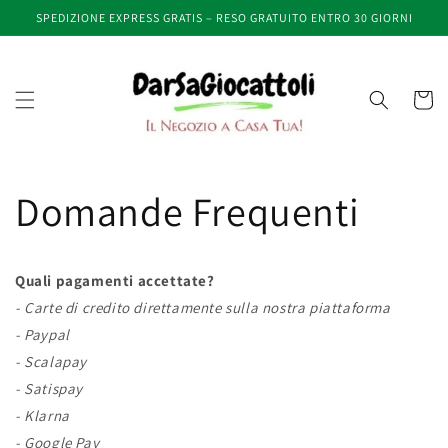
Vai
SPEDIZIONE EXPRESS GRATIS – RESO GRATUITO ENTRO 30 GIORNI
direttamente
ai contenuti
Carrell
Domande Frequenti
Quali pagamenti accettate?
- Carte di credito direttamente sulla nostra piattaforma
- Paypal
- Scalapay
- Satispay
- Klarna
- Google Pay