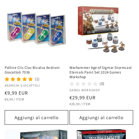
Palline Clic Clac Bivalva Androni
Warhammer Age of Sigmar Stormcast
Giocattoli 7036
Eternals Paint Set 2024 Games
Workshop
(1)
(0)
Fornitore:
ANDRONI GIOCATTOLI
Fornitore:
GAMES WORKSHOP
Prezzo
€9,99 EUR
Prezzo
€29,99 EUR
PREZZO
PER
di
€9,99
/
ITEM
UNITARIO
PREZZO
PER
di
€29,99
/
ITEM
listino
UNITARIO
listino
Aggiungi al carrello
Aggiungi al carrello