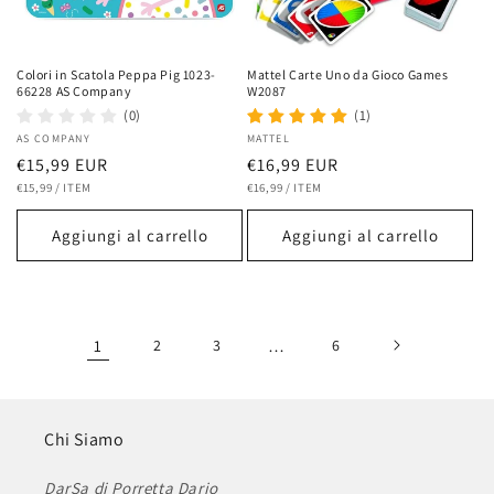
Colori in Scatola Peppa Pig 1023-
Mattel Carte Uno da Gioco Games
66228 AS Company
W2087
(0)
(1)
Fornitore:
AS COMPANY
Fornitore:
MATTEL
Prezzo
€15,99 EUR
Prezzo
€16,99 EUR
PREZZO
PER
PREZZO
PER
di
€15,99
/
ITEM
di
€16,99
/
ITEM
UNITARIO
UNITARIO
listino
listino
Aggiungi al carrello
Aggiungi al carrello
1
2
3
…
6
Chi Siamo
DarSa di Porretta Dario