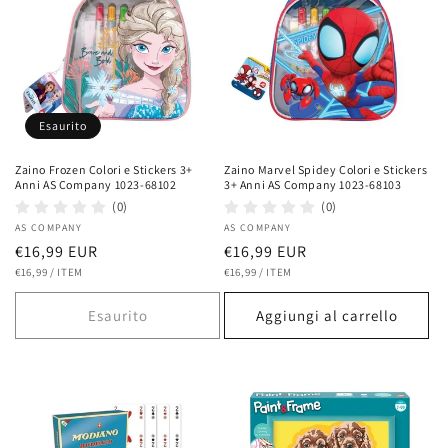
Esaurito
Zaino Frozen Colori e Stickers 3+
Zaino Marvel Spidey Colori e Stickers
Anni AS Company 1023-68102
3+ Anni AS Company 1023-68103
(0)
(0)
Fornitore:
AS COMPANY
Fornitore:
AS COMPANY
Prezzo
€16,99 EUR
Prezzo
€16,99 EUR
PREZZO
PER
PREZZO
PER
di
€16,99
/
ITEM
di
€16,99
/
ITEM
UNITARIO
UNITARIO
listino
listino
Esaurito
Aggiungi al carrello