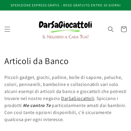
Vai
SPEDIZIONE EXPRESS GRATIS – RESO GRATUITO ENTRO 30 GIORNI
direttamente
ai contenuti
Carrell
C
Articoli da Banco
o
Piccoli gadget, giochi, palline, bolle di sapone, peluche,
l
colori, pennarelli, bamboline e collezionabili vari solo
alcuni esempi di articoli da banco e giocattoli che potresti
l
trovare nel nostro negozio
DarSaGiocattoli
. Spiccano i
e
prodotti
Me contro Te
particolarmente amati dai bambini
.
Con così tante opzioni disponibili, c'è sicuramente
z
qualcosa per ogni interesse.
i