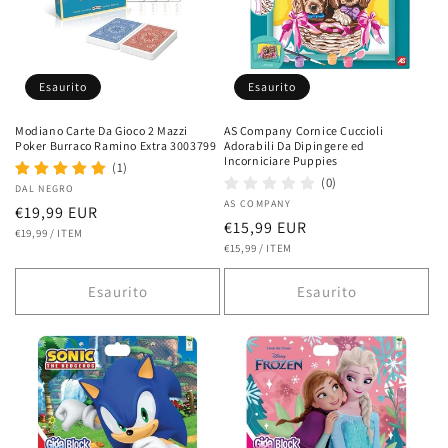
Esaurito
Esaurito
Modiano Carte Da Gioco 2 Mazzi
AS Company Cornice Cuccioli
Poker Burraco Ramino Extra 3003799
Adorabili Da Dipingere ed
Incorniciare Puppies
(1)
(0)
Fornitore:
DAL NEGRO
Fornitore:
AS COMPANY
Prezzo
€19,99 EUR
Prezzo
€15,99 EUR
PREZZO
PER
di
€19,99
/
ITEM
UNITARIO
PREZZO
PER
di
€15,99
/
ITEM
listino
UNITARIO
listino
Esaurito
Esaurito