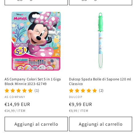
AS Company Colori Set 5 in 1 Giga
Dulcop Spada Bolle di Sapone 120 ml
Block Minnie 1023-62749
Classico
(1)
(2)
Fornitore:
AS COMPANY
Fornitore:
DULCOP
Prezzo
€14,99 EUR
Prezzo
€9,99 EUR
PREZZO
PER
PREZZO
PER
di
€14,99
/
ITEM
di
€9,99
/
ITEM
UNITARIO
UNITARIO
listino
listino
Aggiungi al carrello
Aggiungi al carrello