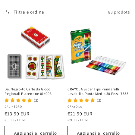
o
Filtra e ordina
88 prodotti
n
e
:
Dal Negro 40 Carte da Gioco
CRAYOLA Super Tips Pennarelli
Regionali Piacentine 014003
Lavabili a Punta Media 50 Pezzi 7555
(2)
(2)
Fornitore:
DAL NEGRO
Fornitore:
CRAYOLA
Prezzo
€13,99 EUR
Prezzo
€21,99 EUR
PREZZO
PER
PREZZO
PER
di
€13,99
/
ITEM
di
€21,99
/
ITEM
UNITARIO
UNITARIO
listino
listino
Aggiungi al carrello
Aggiungi al carrello