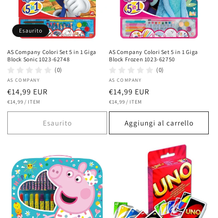
Esaurito
AS Company Colori Set 5 in 1 Giga
AS Company Colori Set 5 in 1 Giga
Block Sonic 1023-62748
Block Frozen 1023-62750
(0)
(0)
Fornitore:
AS COMPANY
Fornitore:
AS COMPANY
Prezzo
€14,99 EUR
Prezzo
€14,99 EUR
PREZZO
PER
PREZZO
PER
di
€14,99
/
ITEM
di
€14,99
/
ITEM
UNITARIO
UNITARIO
listino
listino
Esaurito
Aggiungi al carrello