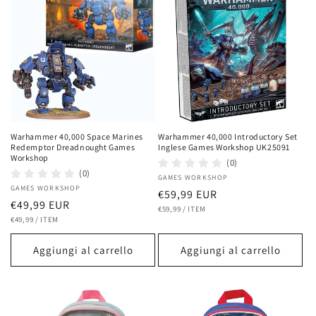
Warhammer 40,000 Space Marines
Warhammer 40,000 Introductory Set
Redemptor Dreadnought Games
Inglese Games Workshop UK25091
Workshop
(0)
(0)
Fornitore:
GAMES WORKSHOP
Fornitore:
GAMES WORKSHOP
Prezzo
€59,99 EUR
Prezzo
€49,99 EUR
PREZZO
PER
di
€59,99
/
ITEM
UNITARIO
PREZZO
PER
di
€49,99
/
ITEM
listino
UNITARIO
listino
Aggiungi al carrello
Aggiungi al carrello