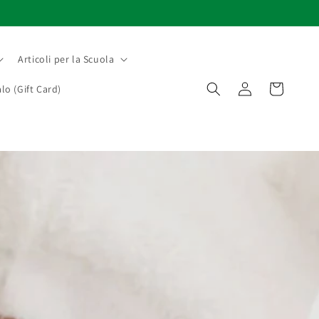
Articoli per la Scuola
Accedi
Carrello
lo (Gift Card)