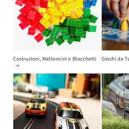
Costruzioni, Mattoncini e Blocchetti
Giochi da T