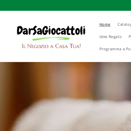
Vai
direttamente
ai contenuti
Home
Catalo
Idee Regalo
P
Programma a Punt