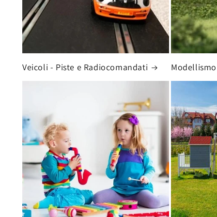
Veicoli - Piste e Radiocomandati
Modellismo