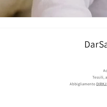
DarSa
Ac
Tessili,
Abbigliamento
DIRKJ