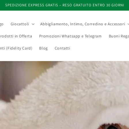
SPEDIZIONE EXPRESS GRATIS – RESO GRATUITO ENTRO 30 GIORNI
go
Giocattoli
Abbigliamento, Intimo, Corredino e Accessori
rodotti in Offerta
Promozioni Whatsapp e Telegram
Buoni Rega
i (Fidelity Card)
Blog
Contatti