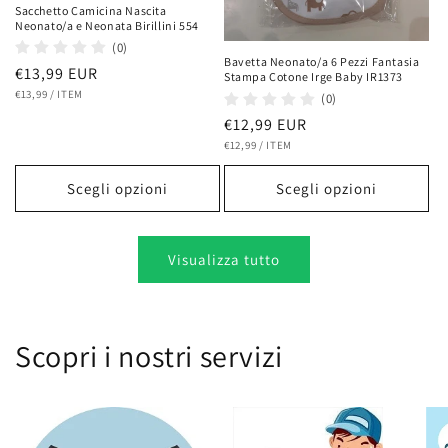
Sacchetto Camicina Nascita
Neonato/a e Neonata Birillini 554
(0)
Bavetta Neonato/a 6 Pezzi Fantasia
Prezzo
€13,99 EUR
Stampa Cotone Irge Baby IR1373
PREZZO
PER
di
€13,99
/
ITEM
(0)
UNITARIO
listino
Prezzo
€12,99 EUR
PREZZO
PER
di
€12,99
/
ITEM
UNITARIO
listino
Scegli opzioni
Scegli opzioni
Visualizza tutto
Scopri i nostri servizi