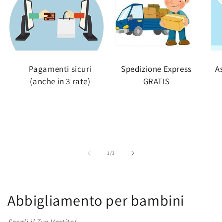
Pagamenti sicuri
Spedizione Express
A
(anche in 3 rate)
GRATIS
su
1
/
3
Abbigliamento per bambini
Scegli il Tuo Vestito!