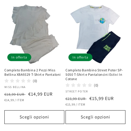
In offerta
In offerta
Completo Bambina 2 Pezzi Miss
Completo Bambino Street Poter SP-
Bellina XBA9329 T-Shirt e Pantaloni
5050 T-Shirt e Pantaloncini Estivi In
Cotone
(0)
(0)
Fornitore:
MISS BELLINA
Fornitore:
STREET POTER
Prezzo
Prezzo
€14,99 EUR
€18,99 EUR
Prezzo
Prezzo
€15,99 EUR
€23,99 EUR
PREZZO
PER
di
€14,99
/
ITEM
scontato
UNITARIO
PREZZO
PER
di
€15,99
/
ITEM
scontato
listino
UNITARIO
listino
Scegli opzioni
Scegli opzioni