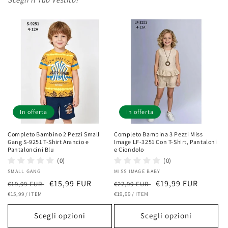
In offerta
In offerta
Completo Bambino 2 Pezzi Small
Completo Bambina 3 Pezzi Miss
Gang S-9251 T-Shirt Arancio e
Image LF-3251 Con T-Shirt, Pantaloni
Pantaloncini Blu
e Ciondolo
(0)
(0)
Fornitore:
SMALL GANG
Fornitore:
MISS IMAGE BABY
Prezzo
Prezzo
€15,99 EUR
Prezzo
Prezzo
€19,99 EUR
€19,99 EUR
€22,99 EUR
PREZZO
PER
PREZZO
PER
di
€15,99
/
ITEM
scontato
di
€19,99
/
ITEM
scontato
UNITARIO
UNITARIO
listino
listino
Scegli opzioni
Scegli opzioni