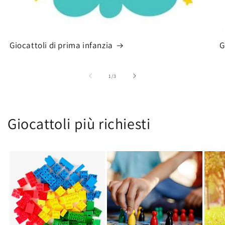
Giocattoli di prima infanzia
G
su
1
/
3
Giocattoli più richiesti