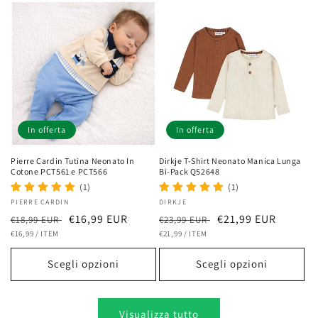
In offerta
In offerta
Pierre Cardin Tutina Neonato In
Dirkje T-Shirt Neonato Manica Lunga
Cotone PCT561 e PCT566
Bi-Pack Q52648
(1)
(1)
Fornitore:
PIERRE CARDIN
Fornitore:
DIRKJE
Prezzo
Prezzo
€16,99 EUR
Prezzo
Prezzo
€21,99 EUR
€18,99 EUR
€23,99 EUR
PREZZO
PER
PREZZO
PER
di
€16,99
/
ITEM
scontato
di
€21,99
/
ITEM
scontato
UNITARIO
UNITARIO
listino
listino
Scegli opzioni
Scegli opzioni
Visualizza tutto