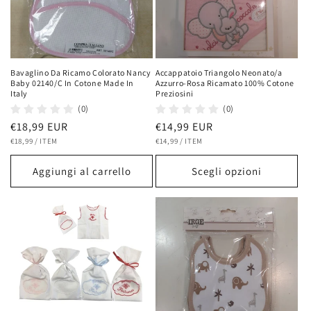
Bavaglino Da Ricamo Colorato Nancy
Accappatoio Triangolo Neonato/a
Baby 02140/C In Cotone Made In
Azzurro-Rosa Ricamato 100% Cotone
Italy
Preziosini
(0)
(0)
Prezzo
€18,99 EUR
Prezzo
€14,99 EUR
PREZZO
PER
PREZZO
PER
di
€18,99
/
ITEM
di
€14,99
/
ITEM
UNITARIO
UNITARIO
listino
listino
Aggiungi al carrello
Scegli opzioni