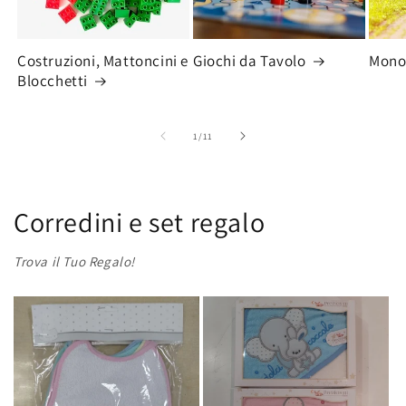
Costruzioni, Mattoncini e
Giochi da Tavolo
Monop
Blocchetti
su
1
/
11
Corredini e set regalo
Trova il Tuo Regalo!