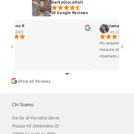
DarSaGiocattoli
20 Google Reviews
Stefano R
tamara selis
ott 4, 2025
set 12, 2025
Ho acquistato un 
tessuto ottimo e c
ricamato con cura 
ottima. L'articolo
Lo consiglio.
Show all Reviews
Chi Siamo
DarSa di Porretta Dario
Piazza XX Settembre 32
00060 Sacrofano (RM)