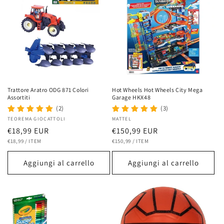
Trattore Aratro ODG 871 Colori
Hot Wheels Hot Wheels City Mega
Assortiti
Garage HKX48
(2)
(3)
Fornitore:
TEOREMA GIOCATTOLI
Fornitore:
MATTEL
Prezzo
€18,99 EUR
Prezzo
€150,99 EUR
PREZZO
PER
PREZZO
PER
di
€18,99
/
ITEM
di
€150,99
/
ITEM
UNITARIO
UNITARIO
listino
listino
Aggiungi al carrello
Aggiungi al carrello