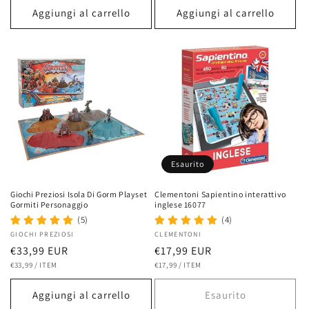
listino
listino
Aggiungi al carrello
Aggiungi al carrello
Esaurito
Giochi Preziosi Isola Di Gorm Playset
Clementoni Sapientino interattivo
Gormiti Personaggio
inglese 16077
(5)
(4)
Fornitore:
GIOCHI PREZIOSI
Fornitore:
CLEMENTONI
Prezzo
€33,99 EUR
Prezzo
€17,99 EUR
PREZZO
PER
PREZZO
PER
di
€33,99
/
ITEM
di
€17,99
/
ITEM
UNITARIO
UNITARIO
listino
listino
Aggiungi al carrello
Esaurito