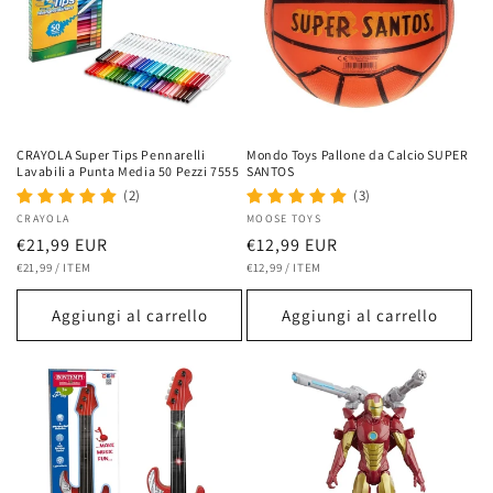
CRAYOLA Super Tips Pennarelli
Mondo Toys Pallone da Calcio SUPER
Lavabili a Punta Media 50 Pezzi 7555
SANTOS
(2)
(3)
Fornitore:
CRAYOLA
Fornitore:
MOOSE TOYS
Prezzo
€21,99 EUR
Prezzo
€12,99 EUR
PREZZO
PER
PREZZO
PER
di
€21,99
/
ITEM
di
€12,99
/
ITEM
UNITARIO
UNITARIO
listino
listino
Aggiungi al carrello
Aggiungi al carrello