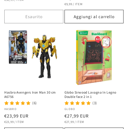
di
UNITARIO
PREZZO
PER
di
€9,99
/
ITEM
listino
UNITARIO
listino
Esaurito
Aggiungi al carrello
Hasbro Avengers Iron Man 30 cm
Globo Sirwood Lavagna In Legno
A6756
Double face 2 in 1
(6)
(3)
Fornitore:
HASBRO
Fornitore:
GLOBO
Prezzo
€23,99 EUR
Prezzo
€27,99 EUR
PREZZO
PER
PREZZO
PER
di
€23,99
/
ITEM
di
€27,99
/
ITEM
UNITARIO
UNITARIO