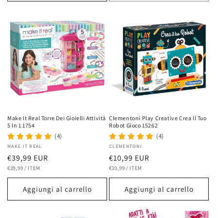
Make It Real Torre Dei Gioielli Attività
Clementoni Play Creative Crea Il Tuo
5 In 1 1754
Robot Gioco 15262
(4)
(4)
Fornitore:
MAKE IT REAL
Fornitore:
CLEMENTONI
Prezzo
€39,99 EUR
Prezzo
€10,99 EUR
PREZZO
PER
PREZZO
PER
di
€39,99
/
ITEM
di
€10,99
/
ITEM
UNITARIO
UNITARIO
listino
listino
Aggiungi al carrello
Aggiungi al carrello