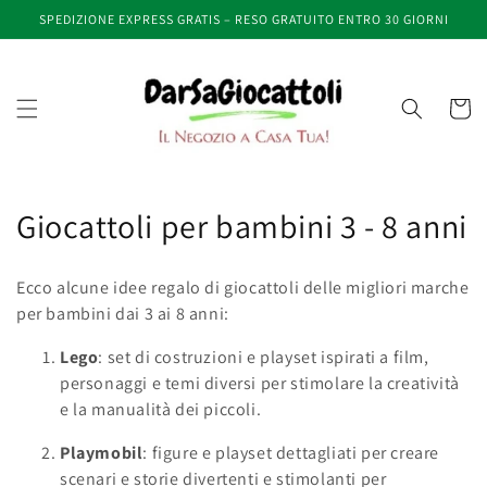
Vai
SPEDIZIONE EXPRESS GRATIS – RESO GRATUITO ENTRO 30 GIORNI
direttamente
ai contenuti
Carrell
C
Giocattoli per bambini 3 - 8 anni
o
Ecco alcune idee regalo di giocattoli delle migliori marche
l
per bambini dai 3 ai 8 anni:
l
Lego
: set di costruzioni e playset ispirati a film,
personaggi e temi diversi per stimolare la creatività
e
e la manualità dei piccoli.
z
Playmobil
: figure e playset dettagliati per creare
i
scenari e storie divertenti e stimolanti per