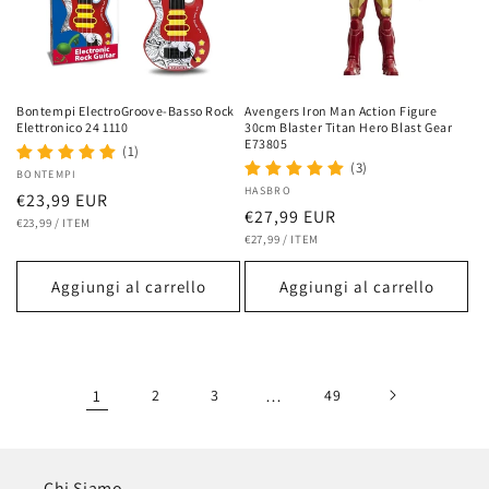
Bontempi ElectroGroove-Basso Rock
Avengers Iron Man Action Figure
Elettronico 24 1110
30cm Blaster Titan Hero Blast Gear
E73805
(1)
(3)
Fornitore:
BONTEMPI
Fornitore:
HASBRO
Prezzo
€23,99 EUR
Prezzo
€27,99 EUR
PREZZO
PER
di
€23,99
/
ITEM
UNITARIO
PREZZO
PER
di
€27,99
/
ITEM
listino
UNITARIO
listino
Aggiungi al carrello
Aggiungi al carrello
1
2
3
…
49
Chi Siamo