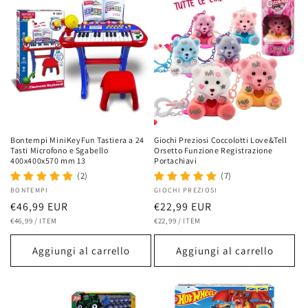
Bontempi MiniKeyFun Tastiera a 24
Giochi Preziosi Coccolotti Love&Tell
Tasti Microfono e Sgabello
Orsetto Funzione Registrazione
400x400x570 mm 13
Portachiavi
(2)
(7)
Fornitore:
BONTEMPI
Fornitore:
GIOCHI PREZIOSI
Prezzo
€46,99 EUR
Prezzo
€22,99 EUR
PREZZO
PER
PREZZO
PER
di
€46,99
/
ITEM
di
€22,99
/
ITEM
UNITARIO
UNITARIO
listino
listino
Aggiungi al carrello
Aggiungi al carrello