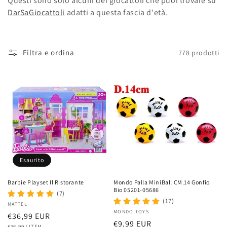
Questi sono solo alcuni dei giocattoli che puoi trovare su
DarSaGiocattoli
adatti a questa fascia d'età.
Filtra e ordina
778 prodotti
Esaurito
Barbie Playset Il Ristorante
Mondo Palla MiniBall CM.14 Gonfio
Bio 05201-05686
(7)
(17)
Fornitore:
MATTEL
Fornitore:
MONDO TOYS
Prezzo
€36,99 EUR
Prezzo
€9,99 EUR
PREZZO
PER
€36,99
/
ITEM