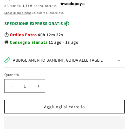
di
UNITARIO
4,33 €
listino
Spese di spedizione
calcolate al check-out.
SPEDIZIONE EXPRESS GRATIS 📦
⏱️
Ordina Entro
40h 12m 32s
🚚
Consegna
Stimata
11 ago
-
18 ago
ABBIGLIAMENTO BAMBINI: GUIDA ALLE TAGLIE
Quantità
Diminuisci
Aumenta
quantità
quantità
per
per
Agedis
Agedis
Aggiungi al carrello
Astuccio
Astuccio
Tombolino
Tombolino
Keyople
Keyople