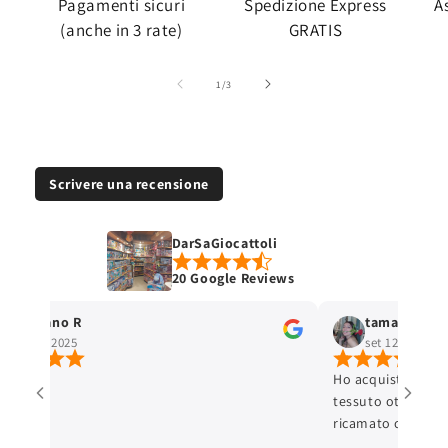
Pagamenti sicuri
Spedizione Express
A
(anche in 3 rate)
GRATIS
su
1
/
3
Scrivere una recensione
DarSaGiocattoli
20 Google Reviews
Stefano R
tamara selis
ott 4, 2025
set 12, 2025
Ho acquistato un 
tessuto ottimo e c
ricamato con cura 
ottima. L'articolo