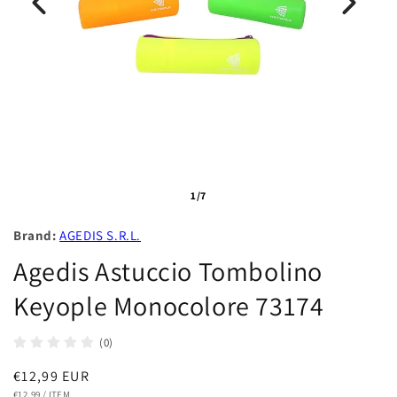
1/7
Brand:
AGEDIS S.R.L.
Agedis Astuccio Tombolino
Keyople Monocolore 73174
(0)
Prezzo
€12,99 EUR
PREZZO
PER
€12,99
/
ITEM