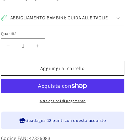
ABBIGLIAMENTO BAMBINI: GUIDA ALLE TAGLIE
Quantità
Diminuisci
Aumenta
quantità
quantità
per
per
Ativo
Ativo
Aggiungi al carrello
Pantalocini
Pantalocini
Bambino
Bambino
Nero
Nero
In
In
Cotone
Cotone
Altre opzioni di pagamento
ND7791
ND7791
Guadagna
12 punti
con questo acquisto
Codice EAN: 42326083