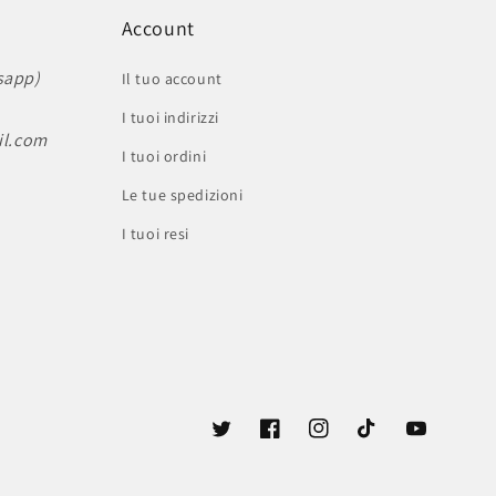
Account
sapp)
Il tuo account
I tuoi indirizzi
il.com
I tuoi ordini
Le tue spedizioni
I tuoi resi
Twitter
Facebook
Instagram
TikTok
YouTube