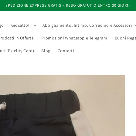
SPEDIZIONE EXPRESS GRATIS – RESO GRATUITO ENTRO 30 GIORNI
go
Giocattoli
Abbigliamento, Intimo, Corredino e Accessori
rodotti in Offerta
Promozioni Whatsapp e Telegram
Buoni Rega
i (Fidelity Card)
Blog
Contatti