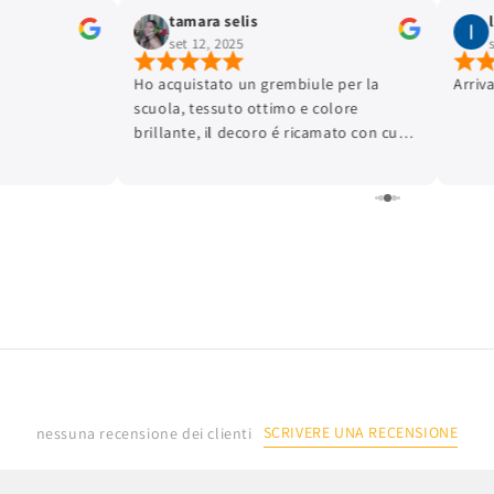
tamara selis
set 12, 2025
Ho acquistato un grembiule per la
Arriv
scuola, tessuto ottimo e colore
brillante, il decoro é ricamato con cura
dei dettagli e la finitura é ottima.
L'articolo é arrivato in tempi brevissimi.
Lo consiglio.
SCRIVERE UNA RECENSIONE
nessuna recensione dei clienti