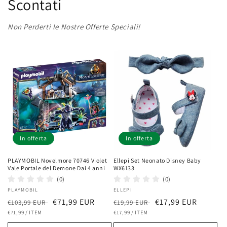
Scontati
Non Perderti le Nostre Offerte Speciali!
In offerta
In offerta
PLAYMOBIL Novelmore 70746 Violet
Ellepi Set Neonato Disney Baby
Vale Portale del Demone Dai 4 anni
WX6133
(0)
(0)
Fornitore:
PLAYMOBIL
Fornitore:
ELLEPI
Prezzo
Prezzo
€71,99 EUR
Prezzo
Prezzo
€17,99 EUR
€103,99 EUR
€19,99 EUR
PREZZO
PER
PREZZO
PER
di
€71,99
/
ITEM
scontato
di
€17,99
/
ITEM
scontato
UNITARIO
UNITARIO
listino
listino