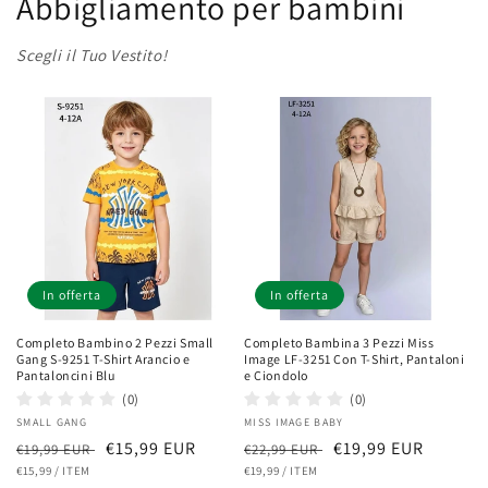
Abbigliamento per bambini
Scegli il Tuo Vestito!
In offerta
In offerta
Completo Bambino 2 Pezzi Small
Completo Bambina 3 Pezzi Miss
Gang S-9251 T-Shirt Arancio e
Image LF-3251 Con T-Shirt, Pantaloni
Pantaloncini Blu
e Ciondolo
(0)
(0)
Fornitore:
SMALL GANG
Fornitore:
MISS IMAGE BABY
Prezzo
Prezzo
€15,99 EUR
Prezzo
Prezzo
€19,99 EUR
€19,99 EUR
€22,99 EUR
PREZZO
PER
PREZZO
PER
di
€15,99
/
ITEM
scontato
di
€19,99
/
ITEM
scontato
UNITARIO
UNITARIO