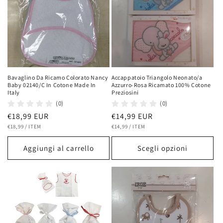
Bavaglino Da Ricamo Colorato Nancy
Accappatoio Triangolo Neonato/a
Baby 02140/C In Cotone Made In
Azzurro-Rosa Ricamato 100% Cotone
Italy
Preziosini
(0)
(0)
Prezzo
€18,99 EUR
Prezzo
€14,99 EUR
PREZZO
PER
PREZZO
PER
di
€18,99
/
ITEM
di
€14,99
/
ITEM
UNITARIO
UNITARIO
listino
listino
Aggiungi al carrello
Scegli opzioni