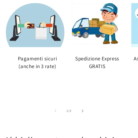
Pagamenti sicuri
Spedizione Express
A
(anche in 3 rate)
GRATIS
su
1
/
3