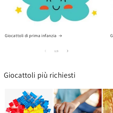
Giocattoli di prima infanzia
G
su
1
/
3
Giocattoli più richiesti