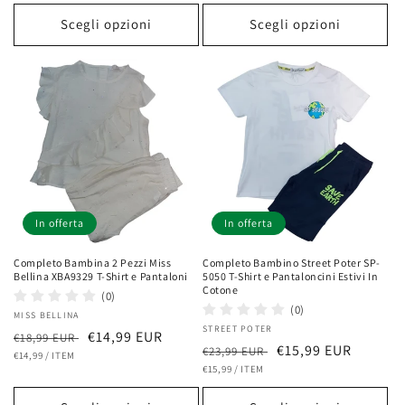
listino
listino
Scegli opzioni
Scegli opzioni
In offerta
In offerta
Completo Bambina 2 Pezzi Miss
Completo Bambino Street Poter SP-
Bellina XBA9329 T-Shirt e Pantaloni
5050 T-Shirt e Pantaloncini Estivi In
Cotone
(0)
(0)
Fornitore:
MISS BELLINA
Fornitore:
STREET POTER
Prezzo
Prezzo
€14,99 EUR
€18,99 EUR
Prezzo
Prezzo
€15,99 EUR
€23,99 EUR
PREZZO
PER
di
€14,99
/
ITEM
scontato
UNITARIO
PREZZO
PER
di
€15,99
/
ITEM
scontato
listino
UNITARIO
listino