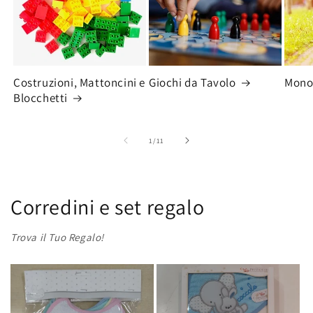
Costruzioni, Mattoncini e
Giochi da Tavolo
Monop
Blocchetti
su
1
/
11
Corredini e set regalo
Trova il Tuo Regalo!