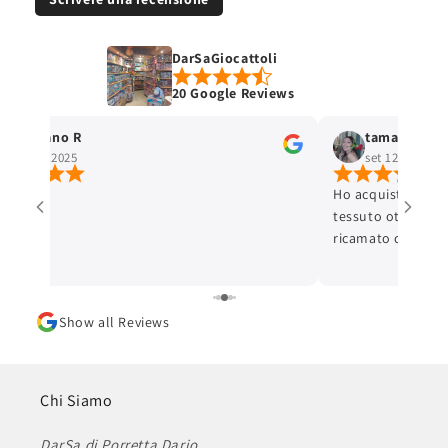
DarSaGiocattoli
20 Google Reviews
Stefano R
tamara selis
ott 4, 2025
set 12, 2025
Ho acquistato un 
tessuto ottimo e c
ricamato con cura 
ottima. L'articolo
Lo consiglio.
Show all Reviews
Chi Siamo
DarSa di Porretta Dario