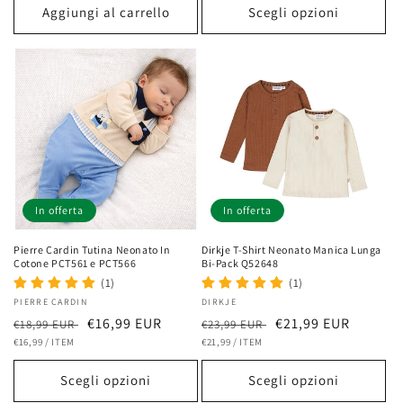
Aggiungi al carrello
Scegli opzioni
In offerta
In offerta
Pierre Cardin Tutina Neonato In
Dirkje T-Shirt Neonato Manica Lunga
Cotone PCT561 e PCT566
Bi-Pack Q52648
(1)
(1)
Fornitore:
PIERRE CARDIN
Fornitore:
DIRKJE
Prezzo
Prezzo
€16,99 EUR
Prezzo
Prezzo
€21,99 EUR
€18,99 EUR
€23,99 EUR
PREZZO
PER
PREZZO
PER
di
€16,99
/
ITEM
scontato
di
€21,99
/
ITEM
scontato
UNITARIO
UNITARIO
listino
listino
Scegli opzioni
Scegli opzioni