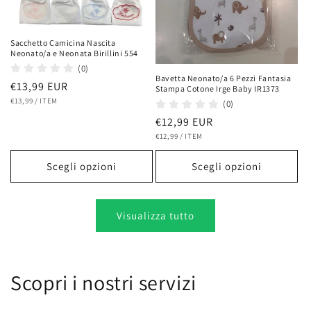
Sacchetto Camicina Nascita
Neonato/a e Neonata Birillini 554
(0)
Bavetta Neonato/a 6 Pezzi Fantasia
Prezzo
€13,99 EUR
Stampa Cotone Irge Baby IR1373
PREZZO
PER
di
€13,99
/
ITEM
(0)
UNITARIO
listino
Prezzo
€12,99 EUR
PREZZO
PER
di
€12,99
/
ITEM
UNITARIO
listino
Scegli opzioni
Scegli opzioni
Visualizza tutto
Scopri i nostri servizi