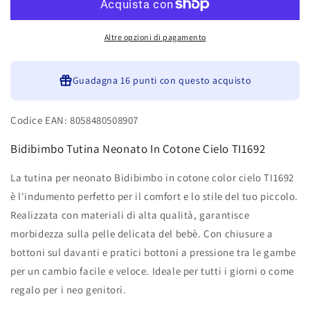
In
In
Cotone
Cotone
Cielo
Cielo
Altre opzioni di pagamento
TI1692
TI1692
Guadagna
16 punti
con questo acquisto
Codice EAN: 8058480508907
Bidibimbo Tutina Neonato In Cotone Cielo TI1692
La tutina per neonato Bidibimbo in cotone color cielo TI1692
è l'indumento perfetto per il comfort e lo stile del tuo piccolo.
Realizzata con materiali di alta qualità, garantisce
morbidezza sulla pelle delicata del bebè. Con chiusure a
bottoni sul davanti e pratici bottoni a pressione tra le gambe
per un cambio facile e veloce. Ideale per tutti i giorni o come
regalo per i neo genitori.