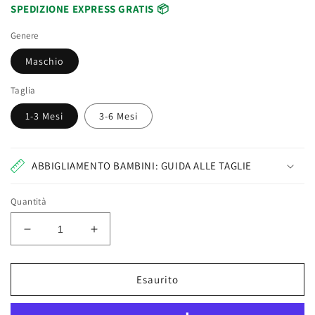
SPEDIZIONE EXPRESS GRATIS 📦
Genere
Maschio
Taglia
1-3 Mesi
3-6 Mesi
ABBIGLIAMENTO BAMBINI: GUIDA ALLE TAGLIE
Quantità
Diminuisci
Aumenta
quantità
quantità
per
per
Bidibimbo
Bidibimbo
Esaurito
Tutina
Tutina
Neonato
Neonato