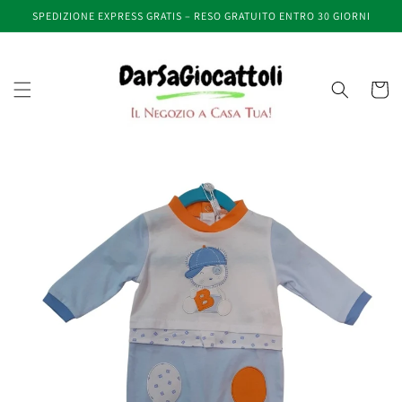
Vai
SPEDIZIONE EXPRESS GRATIS – RESO GRATUITO ENTRO 30 GIORNI
direttamente
ai contenuti
Carrell