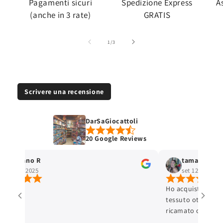
Pagamenti sicuri
Spedizione Express
A
(anche in 3 rate)
GRATIS
su
1
/
3
Scrivere una recensione
DarSaGiocattoli
20 Google Reviews
Stefano R
tamara selis
ott 4, 2025
set 12, 2025
Ho acquistato un 
tessuto ottimo e c
ricamato con cura 
ottima. L'articolo