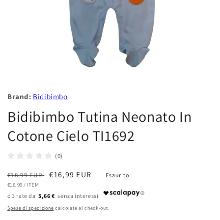
Brand:
Bidibimbo
Bidibimbo Tutina Neonato In
Cotone Cielo TI1692
(0)
Prezzo
Prezzo
€16,99 EUR
€18,99 EUR
Esaurito
PREZZO
PER
di
€16,99
/
ITEM
scontato
UNITARIO
5,66 €
listino
Spese di spedizione
calcolate al check-out.