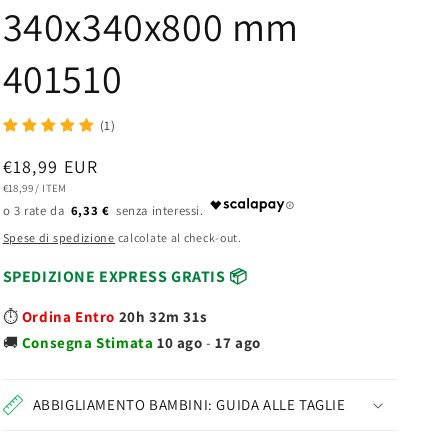
340x340x800 mm
401510
(1)
Prezzo
€18,99 EUR
PREZZO
PER
€18,99
/
ITEM
di
UNITARIO
6,33 €
listino
Spese di spedizione
calcolate al check-out.
SPEDIZIONE EXPRESS GRATIS 📦
⏱️
Ordina Entro
20h 32m 30s
🚚
Consegna
Stimata
10 ago
-
17 ago
ABBIGLIAMENTO BAMBINI: GUIDA ALLE TAGLIE