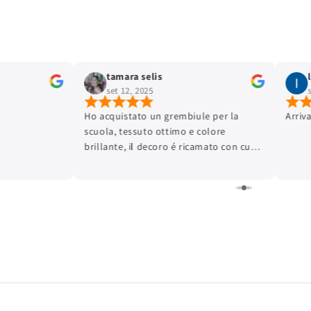
tamara selis
set 12, 2025
Ho acquistato un grembiule per la
Arriv
scuola, tessuto ottimo e colore
brillante, il decoro é ricamato con cura
dei dettagli e la finitura é ottima.
L'articolo é arrivato in tempi brevissimi.
Lo consiglio.