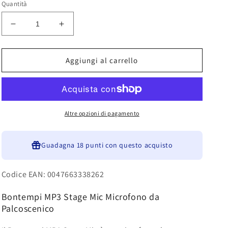
Quantità
Diminuisci
Aumenta
quantità
quantità
per
per
Bontempi
Bontempi
Aggiungi al carrello
MP3
MP3
Stage
Stage
Mic
Mic
Microfono
Microfono
da
da
Altre opzioni di pagamento
Palcoscenico
Palcoscenico
340x340x800
340x340x800
mm
Guadagna
mm
18 punti
con questo acquisto
401510
401510
Codice EAN: 0047663338262
Bontempi MP3 Stage Mic Microfono da
Palcoscenico