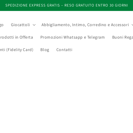
SPEDIZIONE EXPRESS GRATIS – RESO GRATUITO ENTRO 30 GIORNI
go
Giocattoli
Abbigliamento, Intimo, Corredino e Accessori
rodotti in Offerta
Promozioni Whatsapp e Telegram
Buoni Rega
i (Fidelity Card)
Blog
Contatti