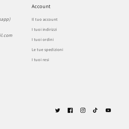
Account
sapp)
Il tuo account
I tuoi indirizzi
il.com
I tuoi ordini
Le tue spedizioni
I tuoi resi
Twitter
Facebook
Instagram
TikTok
YouTube