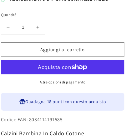
Quantità
Diminuisci
Aumenta
quantità
quantità
per
per
Calzini
Calzini
Aggiungi al carrello
Bambina
Bambina
In
In
Caldo
Caldo
Cotone
Cotone
6
6
Altre opzioni di pagamento
Paia
Paia
Pizzini
Pizzini
231300
Guadagna
231300
18 punti
con questo acquisto
Codice EAN: 8034114191585
Calzini Bambina In Caldo Cotone