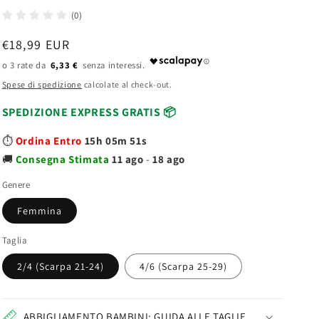
(0)
Prezzo
€18,99 EUR
di
6,33 €
listino
Spese di spedizione
calcolate al check-out.
SPEDIZIONE EXPRESS GRATIS 📦
⏱️
Ordina Entro
15h 05m 51s
🚚
Consegna
Stimata
11 ago
-
18 ago
Genere
Femmina
Taglia
2/4 (Scarpa 21-24)
4/6 (Scarpa 25-29)
ABBIGLIAMENTO BAMBINI: GUIDA ALLE TAGLIE