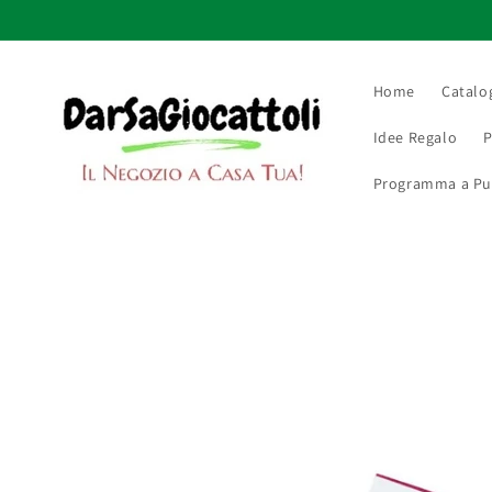
Vai
direttamente
ai contenuti
Home
Catalo
Idee Regalo
P
Programma a Punt