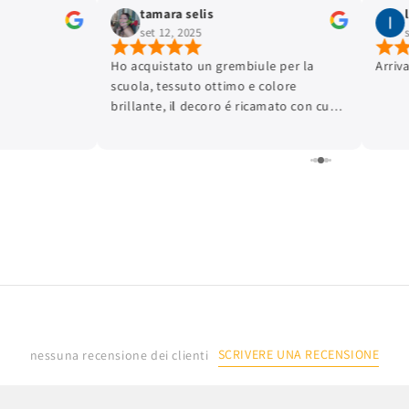
tamara selis
set 12, 2025
Ho acquistato un grembiule per la
Arriv
scuola, tessuto ottimo e colore
brillante, il decoro é ricamato con cura
dei dettagli e la finitura é ottima.
L'articolo é arrivato in tempi brevissimi.
Lo consiglio.
SCRIVERE UNA RECENSIONE
nessuna recensione dei clienti