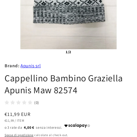
1/2
Brand:
Apunis srl
Cappellino Bambino Graziella
Apunis Maw 82574
(0)
Prezzo
€11,99 EUR
PREZZO
PER
di
€11,99
/
ITEM
UNITARIO
4,00 €
listino
Spese di spedizione
calcolate al check-out.