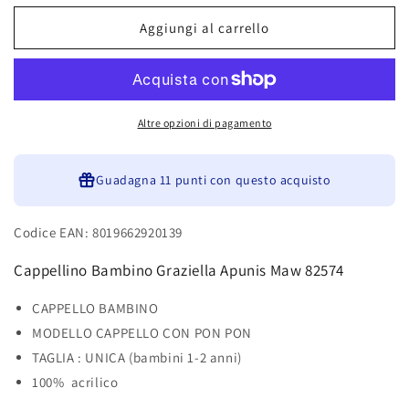
per
per
Cappellino
Cappellino
Aggiungi al carrello
Bambino
Bambino
Graziella
Graziella
Apunis
Apunis
Maw
Maw
82574
82574
Altre opzioni di pagamento
Guadagna
11 punti
con questo acquisto
Codice EAN: 8019662920139
Cappellino Bambino Graziella Apunis Maw 82574
CAPPELLO BAMBINO
MODELLO CAPPELLO CON PON PON
TAGLIA : UNICA (bambini 1-2 anni)
100% acrilico