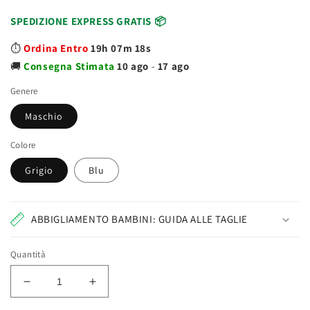
SPEDIZIONE EXPRESS GRATIS 📦
⏱️
Ordina Entro
19h 07m 17s
🚚
Consegna
Stimata
10 ago
-
17 ago
Genere
Maschio
Colore
Grigio
Blu
ABBIGLIAMENTO BAMBINI: GUIDA ALLE TAGLIE
Quantità
Diminuisci
Aumenta
quantità
quantità