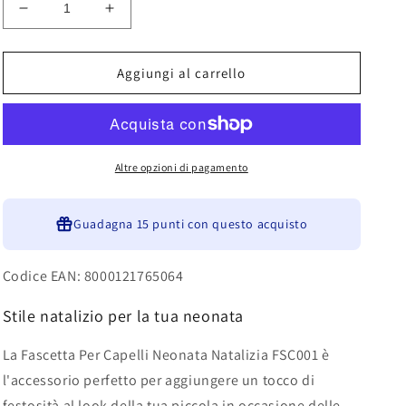
Diminuisci
Aumenta
quantità
quantità
per
per
Che
Che
Aggiungi al carrello
Chic
Chic
Fascetta
Fascetta
Per
Per
Capelli
Capelli
Neonata
Neonata
Altre opzioni di pagamento
Natalizia
Natalizia
FSC001
FSC001
Guadagna
15 punti
con questo acquisto
Codice EAN: 8000121765064
Stile natalizio per la tua neonata
La Fascetta Per Capelli Neonata Natalizia FSC001 è
l'accessorio perfetto per aggiungere un tocco di
festosità al look della tua piccola in occasione delle