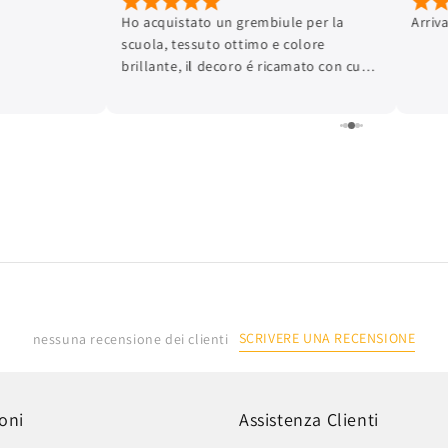
Ho acquistato un grembiule per la
Arriv
scuola, tessuto ottimo e colore
brillante, il decoro é ricamato con cura
dei dettagli e la finitura é ottima.
L'articolo é arrivato in tempi brevissimi.
Lo consiglio.
SCRIVERE UNA RECENSIONE
nessuna recensione dei clienti
oni
Assistenza Clienti