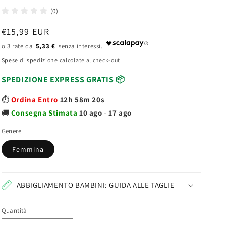
(0)
Prezzo
€15,99 EUR
di
5,33 €
listino
Spese di spedizione
calcolate al check-out.
SPEDIZIONE EXPRESS GRATIS 📦
⏱️
Ordina Entro
12h 58m 19s
🚚
Consegna
Stimata
10 ago
-
17 ago
Genere
Femmina
ABBIGLIAMENTO BAMBINI: GUIDA ALLE TAGLIE
Quantità