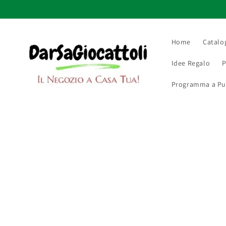
Vai
direttamente
ai contenuti
Home
Catalo
Idee Regalo
P
Programma a Punt