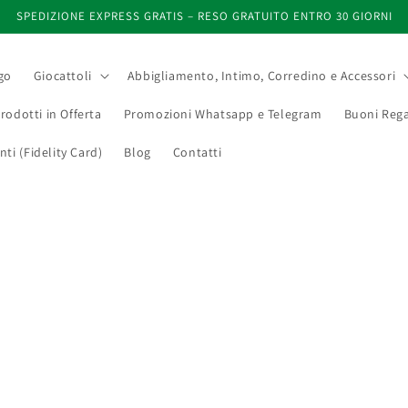
SPEDIZIONE EXPRESS GRATIS – RESO GRATUITO ENTRO 30 GIORNI
go
Giocattoli
Abbigliamento, Intimo, Corredino e Accessori
rodotti in Offerta
Promozioni Whatsapp e Telegram
Buoni Rega
i (Fidelity Card)
Blog
Contatti