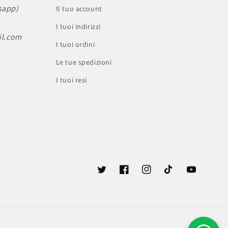
sapp)
Il tuo account
I tuoi indirizzi
il.com
I tuoi ordini
Le tue spedizioni
I tuoi resi
Twitter
Facebook
Instagram
TikTok
YouTube