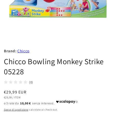
Brand:
Chicco
Chicco Bowling Monkey Strike
05228
(0)
Prezzo
€29,99 EUR
PREZZO
PER
di
€29,99
/
ITEM
UNITARIO
10,00 €
listino
Spese di spedizione
calcolate al check-out.