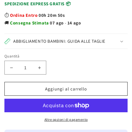
SPEDIZIONE EXPRESS GRATIS 📦
⏱️
Ordina Entro
00h 20m 50s
🚚
Consegna
Stimata
07 ago
-
14 ago
ABBIGLIAMENTO BAMBINI: GUIDA ALLE TAGLIE
Quantità
Diminuisci
Aumenta
quantità
quantità
per
per
Chicco
Chicco
Aggiungi al carrello
Bowling
Bowling
Monkey
Monkey
Strike
Strike
05228
05228
Altre opzioni di pagamento