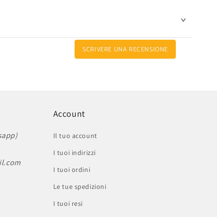
SCRIVERE UNA RECENSIONE
Account
sapp)
Il tuo account
I tuoi indirizzi
il.com
I tuoi ordini
Le tue spedizioni
I tuoi resi