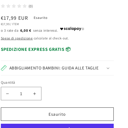
(0)
Prezzo
€17,99 EUR
Esaurito
PREZZO
PER
€17,99
/
ITEM
di
UNITARIO
6,00 €
listino
Spese di spedizione
calcolate al check-out.
SPEDIZIONE EXPRESS GRATIS 📦
ABBIGLIAMENTO BAMBINI: GUIDA ALLE TAGLIE
Quantità
Diminuisci
Aumenta
quantità
quantità
per
per
Clementoni
Clementoni
Esaurito
Sapientino
Sapientino
Lavagnette
Lavagnette