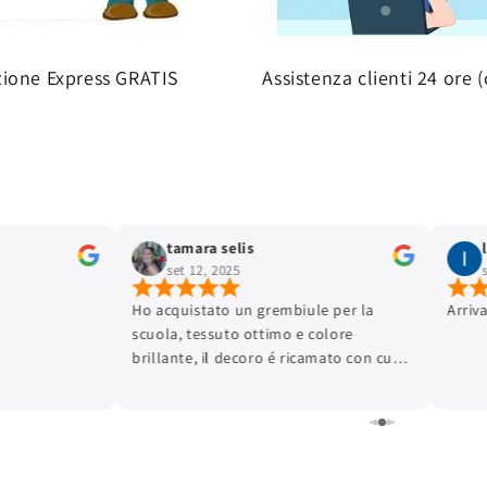
zione Express GRATIS
Assistenza clienti 24 ore (
tamara selis
set 12, 2025
Ho acquistato un grembiule per la
Arriv
scuola, tessuto ottimo e colore
brillante, il decoro é ricamato con cura
dei dettagli e la finitura é ottima.
L'articolo é arrivato in tempi brevissimi.
Lo consiglio.