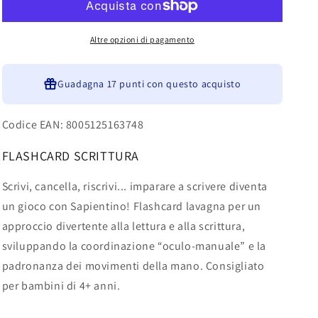
scrivi
scrivi
e
e
disegna
disegna
Altre opzioni di pagamento
16374
16374
Guadagna
17 punti
con questo acquisto
Codice EAN: 8005125163748
FLASHCARD SCRITTURA
Scrivi, cancella, riscrivi... imparare a scrivere diventa
un gioco con Sapientino! Flashcard lavagna per un
approccio divertente alla lettura e alla scrittura,
sviluppando la coordinazione “oculo-manuale” e la
padronanza dei movimenti della mano. Consigliato
per bambini di 4+ anni.