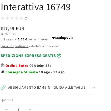
Interattiva 16749
(0)
Prezzo
€17,99 EUR
PREZZO
PER
€17,99
/
ITEM
di
UNITARIO
6,00 €
listino
Spese di spedizione
calcolate al check-out.
SPEDIZIONE EXPRESS GRATIS 📦
⏱️
Ordina Entro
09h 06m 42s
🚚
Consegna
Stimata
10 ago
-
17 ago
ABBIGLIAMENTO BAMBINI: GUIDA ALLE TAGLIE
Quantità