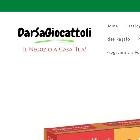
Vai
direttamente
ai contenuti
Home
Catalo
Idee Regalo
P
Programma a Punt