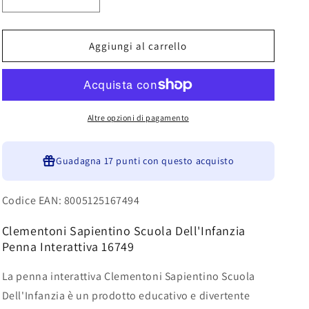
Diminuisci
Aumenta
quantità
quantità
per
per
Clementoni
Clementoni
Aggiungi al carrello
Sapientino
Sapientino
Scuola
Scuola
Dell&#39;Infanzia
Dell&#39;Infanzia
Penna
Penna
Interattiva
Interattiva
Altre opzioni di pagamento
16749
16749
Guadagna
17 punti
con questo acquisto
Codice EAN: 8005125167494
Clementoni Sapientino Scuola Dell'Infanzia
Penna Interattiva 16749
La penna interattiva Clementoni Sapientino Scuola
Dell'Infanzia è un prodotto educativo e divertente