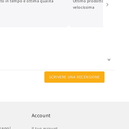
ato in tempo e ottima qualità
Ottimo prodotto e spedizione
velocissima
SCRIVERE UNA RECENSIONE
Account
sapp)
Il tuo account