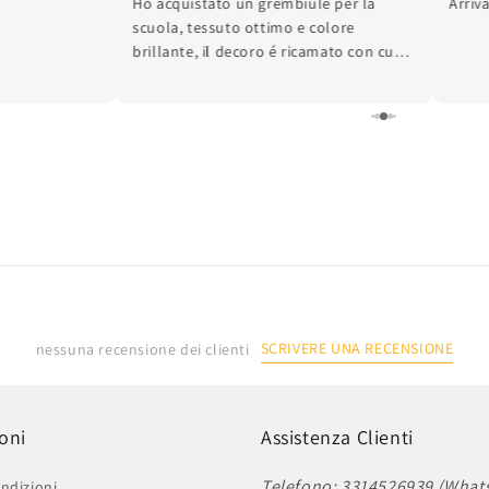
Ho acquistato un grembiule per la
Arriv
scuola, tessuto ottimo e colore
brillante, il decoro é ricamato con cura
dei dettagli e la finitura é ottima.
L'articolo é arrivato in tempi brevissimi.
Lo consiglio.
SCRIVERE UNA RECENSIONE
nessuna recensione dei clienti
oni
Assistenza Clienti
Telefono: 3314526939 (What
ndizioni