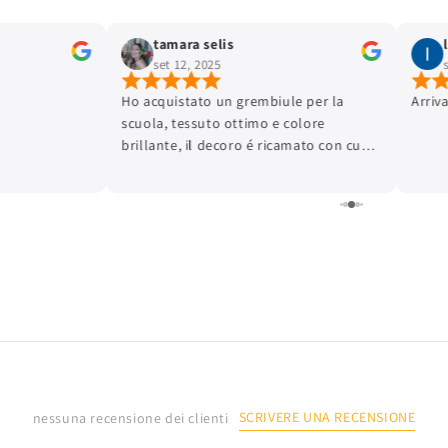
tamara selis
set 12, 2025
Ho acquistato un grembiule per la
Arriv
scuola, tessuto ottimo e colore
brillante, il decoro é ricamato con cura
dei dettagli e la finitura é ottima.
L'articolo é arrivato in tempi brevissimi.
Lo consiglio.
SCRIVERE UNA RECENSIONE
nessuna recensione dei clienti