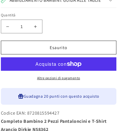
ABBIGLIAMENTO BAMBINI: GUIDA ALLE TAGLIE
Quantità
Diminuisci
Aumenta
quantità
quantità
per
per
Completo
Completo
Esaurito
Bambino
Bambino
2
2
Pezzi
Pezzi
Pantaloncini
Pantaloncini
e
e
Altre opzioni di pagamento
T-
T-
Shirt
Shirt
Arancio
Guadagna
Arancio
20 punti
con questo acquisto
Dirkje
Dirkje
N58362
N58362
Codice EAN: 8720815594427
Completo Bambino 2 Pezzi Pantaloncini e T-Shirt
Arancio Dirkje N58362