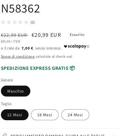
N58362
(0)
Prezzo
Prezzo
€20,99 EUR
€22,99 EUR
Esaurito
PREZZO
PER
€20,99
/
ITEM
di
scontato
UNITARIO
7,00 €
listino
Spese di spedizione
calcolate al check-out.
SPEDIZIONE EXPRESS GRATIS 📦
Genere
Maschio
Taglia
12 Mesi
18 Mesi
24 Mesi