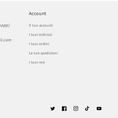
Account
sapp)
Il tuo account
I tuoi indirizzi
il.com
I tuoi ordini
Le tue spedizioni
I tuoi resi
Twitter
Facebook
Instagram
TikTok
YouTube