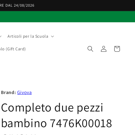
RE DAL 24/08/2026
Articoli per la Scuola
Accedi
Carrello
lo (Gift Card)
Brand:
Givova
Completo due pezzi
bambino 7476K00018