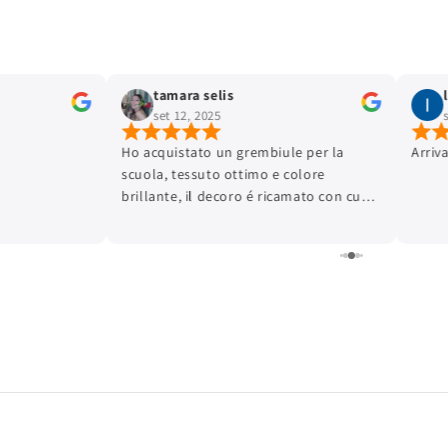
tamara selis
set 12, 2025
Ho acquistato un grembiule per la
Arriv
scuola, tessuto ottimo e colore
brillante, il decoro é ricamato con cura
dei dettagli e la finitura é ottima.
L'articolo é arrivato in tempi brevissimi.
Lo consiglio.