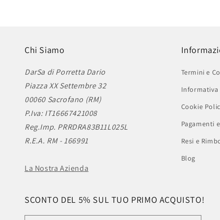
Chi Siamo
Informazi
DarSa di Porretta Dario
Termini e Co
Piazza XX Settembre 32
Informativa 
00060 Sacrofano (RM)
Cookie Poli
P.Iva: IT16667421008
Pagamenti e
Reg.Imp. PRRDRA83B11L025L
R.E.A. RM - 166991
Resi e Rimbo
Blog
La Nostra Azienda
SCONTO DEL 5% SUL TUO PRIMO ACQUISTO!