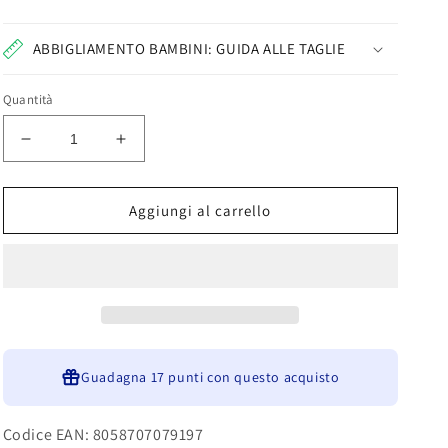
ABBIGLIAMENTO BAMBINI: GUIDA ALLE TAGLIE
Quantità
Diminuisci
Aumenta
quantità
quantità
per
per
Completo
Completo
Aggiungi al carrello
due
due
pezzi
pezzi
bambino
bambino
7476K00018
7476K00018
GIVOVA
GIVOVA
Guadagna
17 punti
con questo acquisto
Codice EAN: 8058707079197