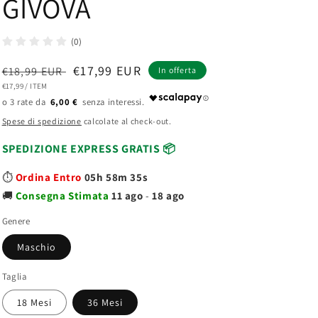
GIVOVA
(0)
Prezzo
Prezzo
€17,99 EUR
€18,99 EUR
In offerta
PREZZO
PER
€17,99
/
ITEM
di
scontato
UNITARIO
6,00 €
listino
Spese di spedizione
calcolate al check-out.
SPEDIZIONE EXPRESS GRATIS 📦
⏱️
Ordina Entro
05h 58m 34s
🚚
Consegna
Stimata
11 ago
-
18 ago
Genere
Maschio
Taglia
18 Mesi
36 Mesi