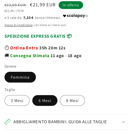
Prezzo
Prezzo
€21,99 EUR
€23,99 EUR
In offerta
PREZZO
PER
di
€21,99
/
ITEM
scontato
UNITARIO
7,33 €
listino
Spese di spedizione
calcolate al check-out.
SPEDIZIONE EXPRESS GRATIS 📦
⏱️
Ordina Entro
35h 20m 11s
🚚
Consegna
Stimata
11 ago
-
18 ago
Genere
Femmina
Taglia
3 Mesi
6 Mesi
9 Mesi
ABBIGLIAMENTO BAMBINI: GUIDA ALLE TAGLIE