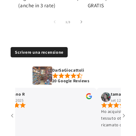
(anche in 3 rate)
GRATIS
su
1
/
3
Scrivere una recensione
DarSaGiocattoli
20 Google Reviews
Stefano R
tamara selis
ott 4, 2025
set 12, 2025
Ho acquistato un 
tessuto ottimo e c
ricamato con cura 
ottima. L'articolo