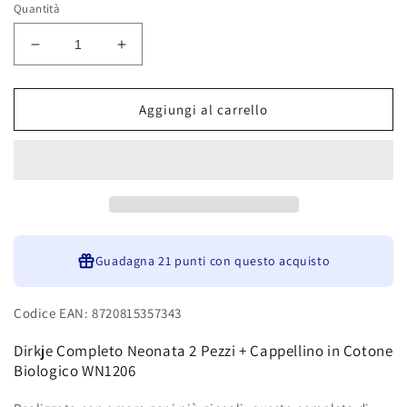
Quantità
Diminuisci
Aumenta
quantità
quantità
per
per
Dirkje
Dirkje
Aggiungi al carrello
Completo
Completo
Neonata
Neonata
2
2
Pezzi
Pezzi
+
+
Cappellino
Cappellino
in
in
Cotone
Guadagna
Cotone
21 punti
con questo acquisto
Biologico
Biologico
WN1206
WN1206
Codice EAN: 8720815357343
Dirkje Completo Neonata 2 Pezzi + Cappellino in Cotone
Biologico WN1206