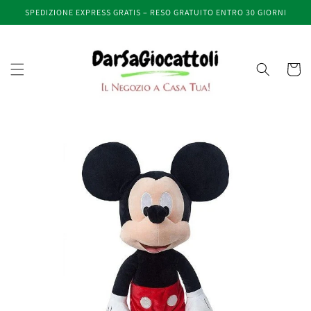
Vai
SPEDIZIONE EXPRESS GRATIS – RESO GRATUITO ENTRO 30 GIORNI
direttamente
ai contenuti
Carrell