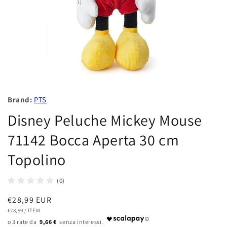
Brand:
PTS
Disney Peluche Mickey Mouse
71142 Bocca Aperta 30 cm
Topolino
(0)
Prezzo
€28,99 EUR
PREZZO
PER
di
€28,99
/
ITEM
UNITARIO
9,66 €
listino