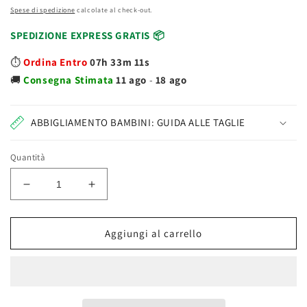
Spese di spedizione
calcolate al check-out.
SPEDIZIONE EXPRESS GRATIS 📦
⏱️
Ordina Entro
07h 33m 11s
🚚
Consegna
Stimata
11 ago
-
18 ago
ABBIGLIAMENTO BAMBINI: GUIDA ALLE TAGLIE
Quantità
Diminuisci
Aumenta
quantità
quantità
per
per
Disney
Disney
Aggiungi al carrello
Peluche
Peluche
Mickey
Mickey
Mouse
Mouse
71142
71142
Bocca
Bocca