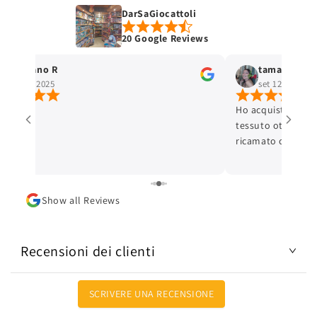
DarSaGiocattoli
20 Google Reviews
Stefano R
tamara selis
ott 4, 2025
set 12, 2025
Ho acquistato un 
tessuto ottimo e c
ricamato con cura 
ottima. L'articolo
Lo consiglio.
Show all Reviews
Recensioni dei clienti
SCRIVERE UNA RECENSIONE