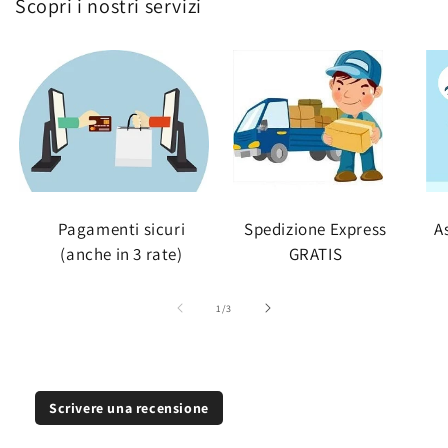
Scopri i nostri servizi
Pagamenti sicuri
Spedizione Express
A
(anche in 3 rate)
GRATIS
su
1
/
3
Scrivere una recensione