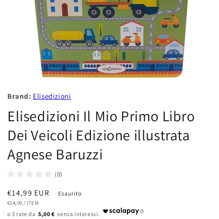
Brand:
Elisedizioni
Elisedizioni Il Mio Primo Libro
Dei Veicoli Edizione illustrata
Agnese Baruzzi
(0)
Prezzo
€14,99 EUR
Esaurito
PREZZO
PER
di
€14,99
/
ITEM
UNITARIO
5,00 €
listino