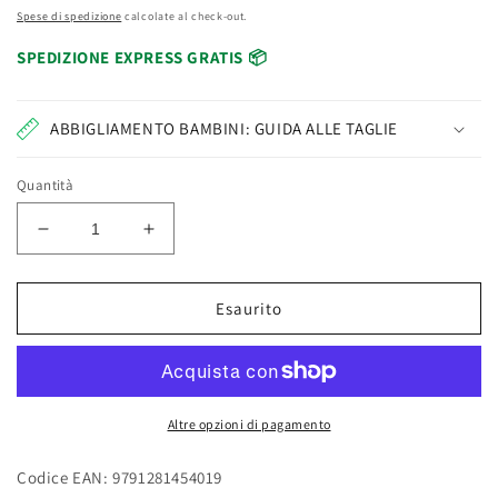
Spese di spedizione
calcolate al check-out.
SPEDIZIONE EXPRESS GRATIS 📦
ABBIGLIAMENTO BAMBINI: GUIDA ALLE TAGLIE
Quantità
Diminuisci
Aumenta
quantità
quantità
per
per
Elisedizioni
Elisedizioni
Esaurito
Il
Il
Mio
Mio
Primo
Primo
Libro
Libro
Dei
Dei
Altre opzioni di pagamento
Veicoli
Veicoli
Edizione
Edizione
Codice EAN: 9791281454019
illustrata
illustrata