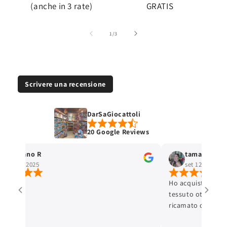
(anche in 3 rate)
GRATIS
su
1
/
3
Scrivere una recensione
DarSaGiocattoli
20 Google Reviews
Stefano R
tamara selis
ott 4, 2025
set 12, 2025
Ho acquistato un 
tessuto ottimo e c
ricamato con cura 
ottima. L'articolo