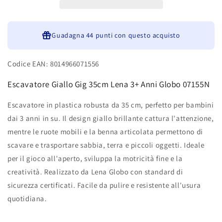
3+
3+
Anni
Anni
Globo
Globo
07155N
Guadagna
07155N
44 punti
con questo acquisto
Codice EAN: 8014966071556
Escavatore Giallo Gig 35cm Lena 3+ Anni Globo 07155N
Escavatore in plastica robusta da 35 cm, perfetto per bambini
dai 3 anni in su. Il design giallo brillante cattura l'attenzione,
mentre le ruote mobili e la benna articolata permettono di
scavare e trasportare sabbia, terra e piccoli oggetti. Ideale
per il gioco all'aperto, sviluppa la motricità fine e la
creatività. Realizzato da Lena Globo con standard di
sicurezza certificati. Facile da pulire e resistente all'usura
quotidiana.