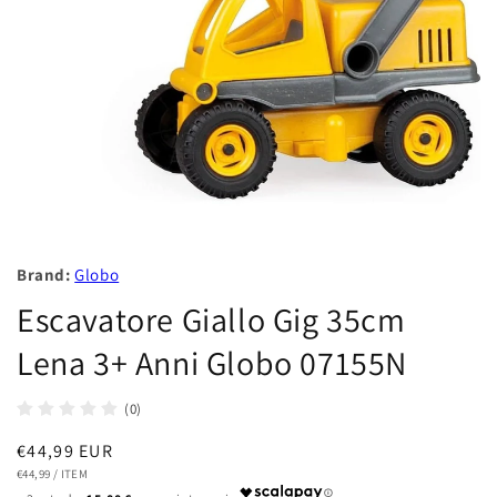
Brand:
Globo
Escavatore Giallo Gig 35cm
Lena 3+ Anni Globo 07155N
(0)
Prezzo
€44,99 EUR
PREZZO
PER
di
€44,99
/
ITEM
UNITARIO