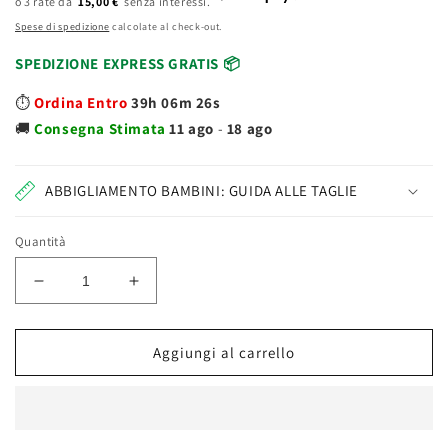
15,00 €
listino
Spese di spedizione
calcolate al check-out.
SPEDIZIONE EXPRESS GRATIS 📦
⏱️
Ordina Entro
39h 06m 26s
🚚
Consegna
Stimata
11 ago
-
18 ago
ABBIGLIAMENTO BAMBINI: GUIDA ALLE TAGLIE
Quantità
Diminuisci
Aumenta
quantità
quantità
per
per
Escavatore
Escavatore
Aggiungi al carrello
Giallo
Giallo
Gig
Gig
35cm
35cm
Lena
Lena