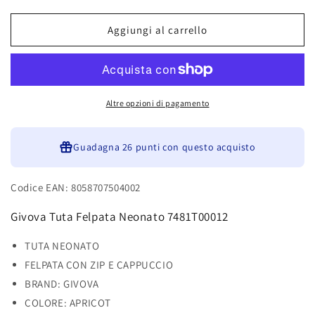
quantità
quantità
per
per
Givova
Givova
Aggiungi al carrello
Tuta
Tuta
Felpata
Felpata
Neonato
Neonato
7481T00012
7481T00012
Altre opzioni di pagamento
Guadagna
26 punti
con questo acquisto
Codice EAN: 8058707504002
Givova Tuta Felpata Neonato 7481T00012
TUTA NEONATO
FELPATA CON ZIP E CAPPUCCIO
BRAND: GIVOVA
COLORE: APRICOT