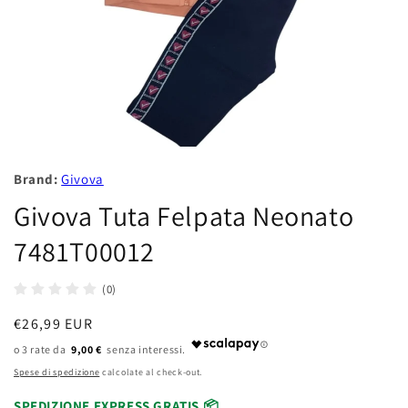
Brand:
Givova
Givova Tuta Felpata Neonato
7481T00012
(0)
Prezzo
€26,99 EUR
di
9,00 €
listino
Spese di spedizione
calcolate al check-out.
SPEDIZIONE EXPRESS GRATIS 📦