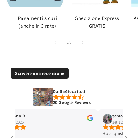
Pagamenti sicuri
Spedizione Express
A
(anche in 3 rate)
GRATIS
su
1
/
3
Scrivere una recensione
DarSaGiocattoli
20 Google Reviews
Stefano R
tamara selis
ott 4, 2025
set 12, 2025
Ho acquistato un 