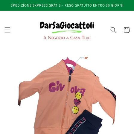
Vai
SPEDIZIONE EXPRESS GRATIS – RESO GRATUITO ENTRO 30 GIORNI
direttamente
ai contenuti
Carrell