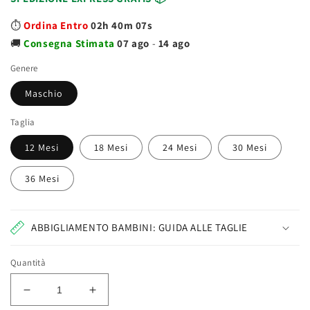
⏱️
Ordina Entro
02h 40m 07s
🚚
Consegna
Stimata
07 ago
-
14 ago
Genere
Maschio
Taglia
12 Mesi
18 Mesi
24 Mesi
30 Mesi
36 Mesi
ABBIGLIAMENTO BAMBINI: GUIDA ALLE TAGLIE
Quantità
Diminuisci
Aumenta