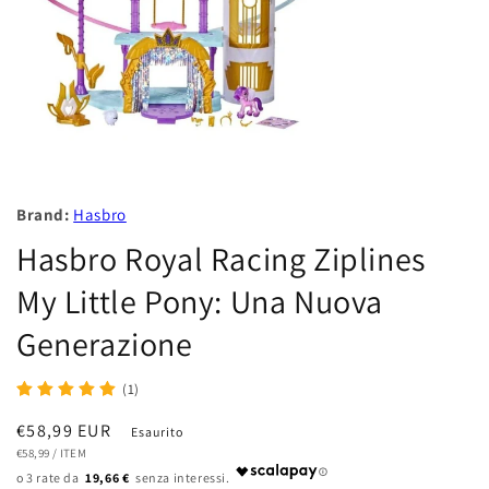
Brand:
Hasbro
Hasbro Royal Racing Ziplines
My Little Pony: Una Nuova
Generazione
(1)
Prezzo
€58,99 EUR
Esaurito
PREZZO
PER
di
€58,99
/
ITEM
UNITARIO
19,66 €
listino