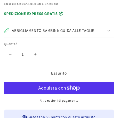
Spese di spedizione
calcolate al check-out.
SPEDIZIONE EXPRESS GRATIS 📦
ABBIGLIAMENTO BAMBINI: GUIDA ALLE TAGLIE
Quantità
Diminuisci
Aumenta
quantità
quantità
per
per
Hasbro
Hasbro
Esaurito
Royal
Royal
Racing
Racing
Ziplines
Ziplines
My
My
Little
Little
Altre opzioni di pagamento
Pony:
Pony:
Una
Una
Nuova
Guadagna
Nuova
58 punti
con questo acquisto