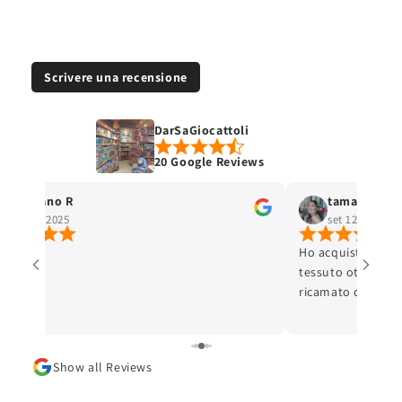
Scrivere una recensione
DarSaGiocattoli
20 Google Reviews
Stefano R
tamara selis
ott 4, 2025
set 12, 2025
Ho acquistato un 
tessuto ottimo e c
ricamato con cura 
ottima. L'articolo
Lo consiglio.
Show all Reviews