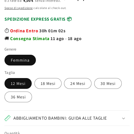
4,00 €
listino
Spese di spedizione
calcolate al check-out.
SPEDIZIONE EXPRESS GRATIS 📦
⏱️
Ordina Entro
30h 01m 02s
🚚
Consegna
Stimata
11 ago
-
18 ago
Genere
Femmina
Taglia
12 Mesi
18 Mesi
24 Mesi
30 Mesi
36 Mesi
ABBIGLIAMENTO BAMBINI: GUIDA ALLE TAGLIE
Quantità