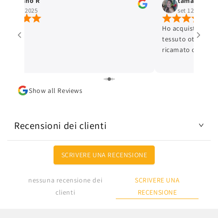
Stefano R
tamara selis
ott 4, 2025
set 12, 2025
Ho acquistato un 
tessuto ottimo e c
ricamato con cura 
ottima. L'articolo
Lo consiglio.
Show all Reviews
Recensioni dei clienti
SCRIVERE UNA RECENSIONE
SCRIVERE UNA
nessuna recensione dei
RECENSIONE
clienti