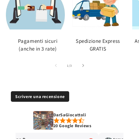
Pagamenti sicuri
Spedizione Express
A
(anche in 3 rate)
GRATIS
su
1
/
3
Scrivere una recensione
DarSaGiocattoli
20 Google Reviews