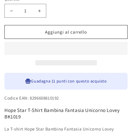
Diminuisci
Aumenta
quantità
quantità
per
per
Hope
Hope
Aggiungi al carrello
Star
Star
T-
T-
Shirt
Shirt
Bambina
Bambina
Fantasia
Fantasia
Unicorno
Unicorno
Lovey
Lovey
BK1019
Guadagna
BK1019
11 punti
con questo acquisto
Codice EAN: 8296608810192
Hope Star T-Shirt Bambina Fantasia Unicorno Lovey
BK1019
La T-shirt Hope Star Bambina Fantasia Unicorno Lovey