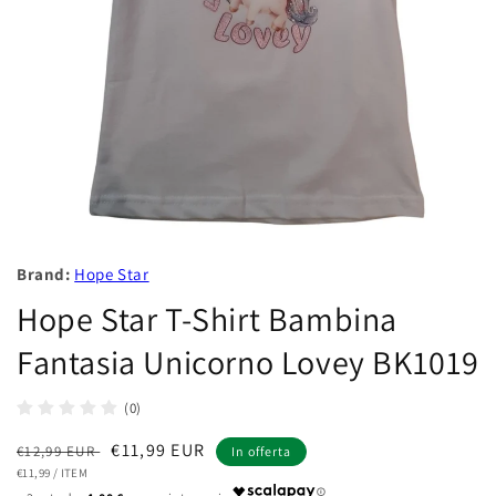
Brand:
Hope Star
Hope Star T-Shirt Bambina
Fantasia Unicorno Lovey BK1019
(0)
Prezzo
Prezzo
€11,99 EUR
€12,99 EUR
In offerta
PREZZO
PER
di
€11,99
/
ITEM
scontato
UNITARIO