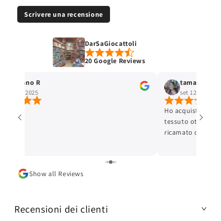
Scrivere una recensione
DarSaGiocattoli
20 Google Reviews
Stefano R
tamara selis
ott 4, 2025
set 12, 2025
Ho acquistato un 
tessuto ottimo e c
ricamato con cura 
ottima. L'articolo
Lo consiglio.
Show all Reviews
Recensioni dei clienti