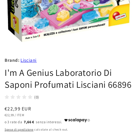
Brand:
Lisciani
I'm A Genius Laboratorio Di
Saponi Profumati Lisciani 66896
(0)
Prezzo
€22,99 EUR
PREZZO
PER
di
€22,99
/
ITEM
UNITARIO
7,66 €
listino
Spese di spedizione
calcolate al check-out.