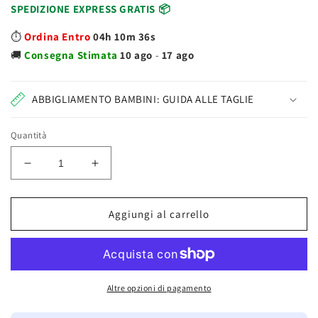
SPEDIZIONE EXPRESS GRATIS 📦
⏱️
Ordina Entro
04h 10m 35s
🚚
Consegna
Stimata
10 ago
-
17 ago
ABBIGLIAMENTO BAMBINI: GUIDA ALLE TAGLIE
Quantità
Diminuisci
Aumenta
quantità
quantità
per
per
I&#39;m
I&#39;m
Aggiungi al carrello
A
A
Genius
Genius
Laboratorio
Laboratorio
Di
Di
Saponi
Saponi
Altre opzioni di pagamento
Profumati
Profumati