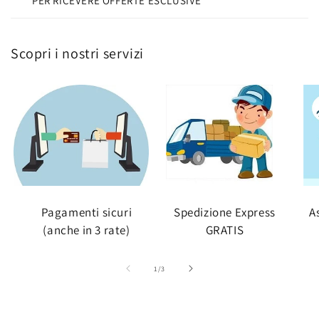
PER RICEVERE OFFERTE ESCLUSIVE
Scopri i nostri servizi
Pagamenti sicuri
Spedizione Express
A
(anche in 3 rate)
GRATIS
su
1
/
3