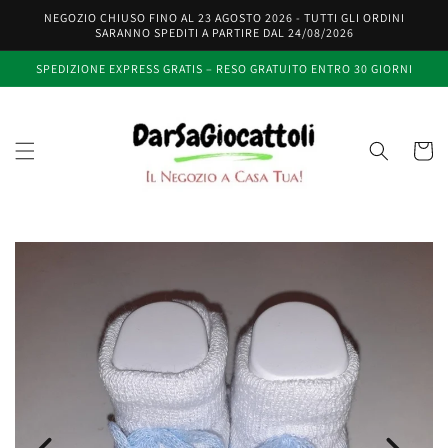
Vai
NEGOZIO CHIUSO FINO AL 23 AGOSTO 2026 - TUTTI GLI ORDINI
direttamente
SARANNO SPEDITI A PARTIRE DAL 24/08/2026
ai contenuti
SPEDIZIONE EXPRESS GRATIS – RESO GRATUITO ENTRO 30 GIORNI
Carrell