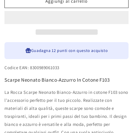
La
La
Aggiungi al carrello
Rocca
Rocca
Scarpe
Scarpe
Neonato
Neonato
Bianco-
Bianco-
Azzurro
Azzurro
In
In
Cotone
Cotone
F103
Guadagna
F103
12 punti
con questo acquisto
Codice EAN: 8300989061033
Scarpe Neonato Bianco-Azzurro In Cotone F103
La Rocca Scarpe Neonato Bianco-Azzurro in cotone F103 sono
l'accessorio perfetto per il tuo piccolo. Realizzate con
materiali di alta qualità, queste scarpe sono comode e
traspiranti, ideali per i primi passi del tuo bambino. Il design
bianco e azzurro è versatile e alla moda, perfetto per
completare qualsiasi outfit. Con una suola antiscivolo,