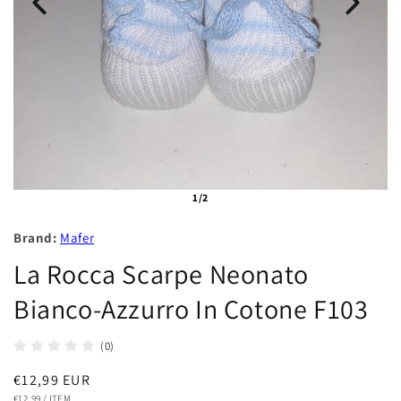
1/2
Brand:
Mafer
La Rocca Scarpe Neonato
Bianco-Azzurro In Cotone F103
(0)
Prezzo
€12,99 EUR
PREZZO
PER
€12,99
/
ITEM