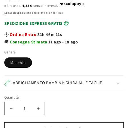
di
UNITARIO
4,33 €
listino
Spese di spedizione
calcolate al check-out.
SPEDIZIONE EXPRESS GRATIS 📦
⏱️
Ordina Entro
31h 46m 10s
🚚
Consegna
Stimata
11 ago
-
18 ago
Genere
Maschio
ABBIGLIAMENTO BAMBINI: GUIDA ALLE TAGLIE
Quantità
Diminuisci
Aumenta
quantità
quantità
per
per