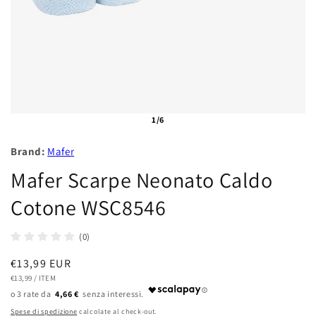
1/6
Brand:
Mafer
Mafer Scarpe Neonato Caldo
Cotone WSC8546
(0)
Prezzo
€13,99 EUR
PREZZO
PER
di
€13,99
/
ITEM
UNITARIO
4,66 €
listino
Spese di spedizione
calcolate al check-out.