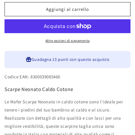
per
per
Mafer
Mafer
Aggiungi al carrello
Scarpe
Scarpe
Neonato
Neonato
Caldo
Caldo
Cotone
Cotone
WSC8546
WSC8546
Altre opzioni di pagamento
Guadagna
13 punti
con questo acquisto
Codice EAN: 8300039085460
Scarpe Neonato Caldo Cotone
Le Mafer Scarpe Neonato in caldo cotone sono l'ideale per
tenere i piedini del tuo bambino al caldo e al sicuro.
Realizzate con dettagli di alta qualità e con lacci per una
migliore vestibilità, queste scarpine taglia unica sono
prodotte in Italia con materiali di alta qualità come il