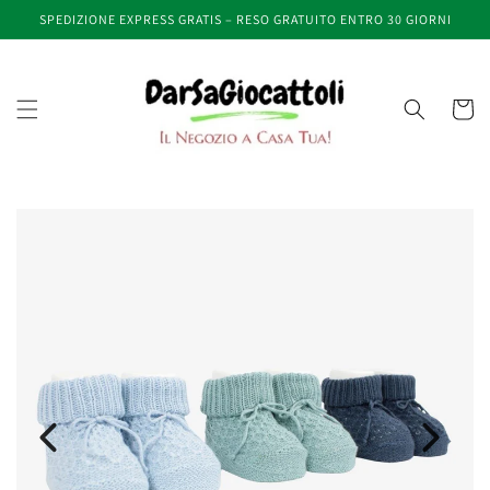
Vai
SPEDIZIONE EXPRESS GRATIS – RESO GRATUITO ENTRO 30 GIORNI
direttamente
ai contenuti
Carrell