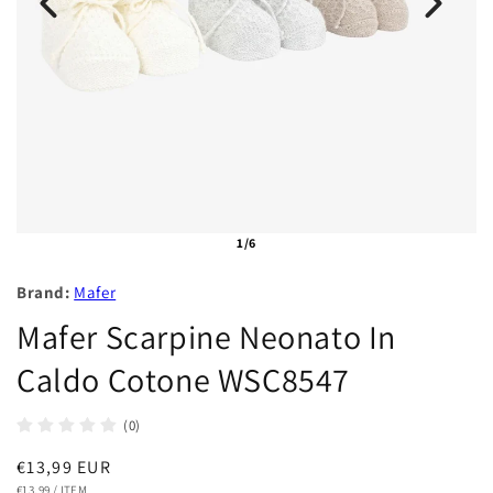
1/6
Brand:
Mafer
Mafer Scarpine Neonato In
Caldo Cotone WSC8547
(0)
Prezzo
€13,99 EUR
PREZZO
PER
€13,99
/
ITEM