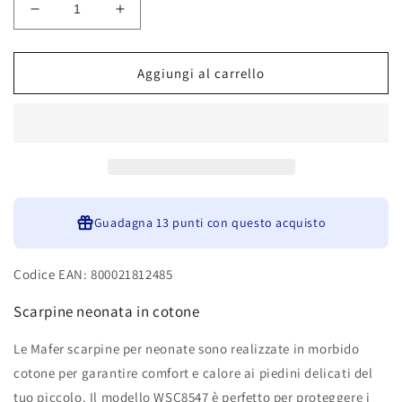
Diminuisci
Aumenta
quantità
quantità
per
per
Mafer
Mafer
Aggiungi al carrello
Scarpine
Scarpine
Neonato
Neonato
In
In
Caldo
Caldo
Cotone
Cotone
WSC8547
WSC8547
Guadagna
13 punti
con questo acquisto
Codice EAN: 800021812485
Scarpine neonata in cotone
Le Mafer scarpine per neonate sono realizzate in morbido
cotone per garantire comfort e calore ai piedini delicati del
tuo piccolo. Il modello WSC8547 è perfetto per proteggere i