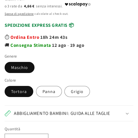
di
UNITARIO
4,66 €
listino
Spese di spedizione
calcolate al check-out.
SPEDIZIONE EXPRESS GRATIS 📦
⏱️
Ordina Entro
18h 24m 43s
🚚
Consegna
Stimata
12 ago
-
19 ago
Genere
Maschio
Colore
Tortora
Panna
Grigio
ABBIGLIAMENTO BAMBINI: GUIDA ALLE TAGLIE
Quantità