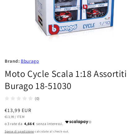
Brand:
Bburago
Moto Cycle Scala 1:18 Assortiti
Burago 18-51030
(0)
Prezzo
€13,99 EUR
PREZZO
PER
di
€13,99
/
ITEM
UNITARIO
4,66 €
listino
Spese di spedizione
calcolate al check-out.