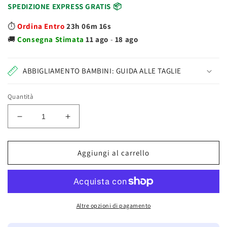
SPEDIZIONE EXPRESS GRATIS 📦
⏱️
Ordina Entro
23h 06m 15s
🚚
Consegna
Stimata
11 ago
-
18 ago
ABBIGLIAMENTO BAMBINI: GUIDA ALLE TAGLIE
Quantità
Diminuisci
Aumenta
quantità
quantità
per
per
Moto
Moto
Aggiungi al carrello
Cycle
Cycle
Scala
Scala
1:18
1:18
Assortiti
Assortiti
Burago
Burago
Altre opzioni di pagamento
18-
18-