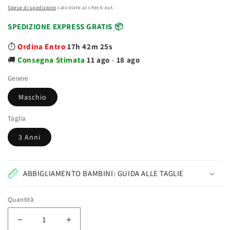
Spese di spedizione
calcolate al check-out.
SPEDIZIONE EXPRESS GRATIS 📦
⏱️
Ordina Entro
17h 42m 25s
🚚
Consegna
Stimata
11 ago
-
18 ago
Genere
Maschio
Taglia
3 Anni
ABBIGLIAMENTO BAMBINI: GUIDA ALLE TAGLIE
Quantità
Diminuisci
Aumenta