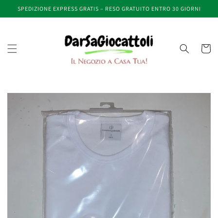
Vai
SPEDIZIONE EXPRESS GRATIS – RESO GRATUITO ENTRO 30 GIORNI
direttamente
ai contenuti
Carrell