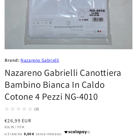
Brand:
Nazareno Gabrielli
Nazareno Gabrielli Canottiera
Bambino Bianca In Caldo
Cotone 4 Pezzi NG-4010
(0)
Prezzo
€26,99 EUR
PREZZO
PER
di
€26,99
/
ITEM
UNITARIO
9,00 €
listino