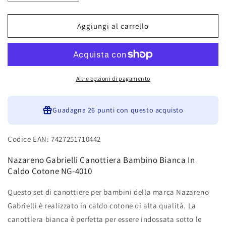
quantità
quantità
per
per
Nazareno
Nazareno
Aggiungi al carrello
Gabrielli
Gabrielli
Canottiera
Canottiera
Bambino
Bambino
Bianca
Bianca
In
In
Altre opzioni di pagamento
Caldo
Caldo
Cotone
Cotone
4
Guadagna
4
26 punti
con questo acquisto
Pezzi
Pezzi
NG-
NG-
Codice EAN: 7427251710442
4010
4010
Nazareno Gabrielli Canottiera Bambino Bianca In
Caldo Cotone NG-4010
Questo set di canottiere per bambini della marca Nazareno
Gabrielli è realizzato in caldo cotone di alta qualità. La
canottiera bianca è perfetta per essere indossata sotto le