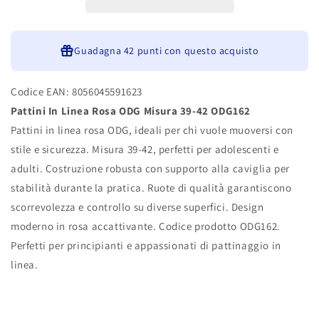
Misura
Misura
39-
39-
42
42
ODG162
Guadagna
ODG162
42 punti
con questo acquisto
Codice EAN: 8056045591623
Pattini In Linea Rosa ODG Misura 39-42 ODG162
Pattini in linea rosa ODG, ideali per chi vuole muoversi con
stile e sicurezza. Misura 39-42, perfetti per adolescenti e
adulti. Costruzione robusta con supporto alla caviglia per
stabilità durante la pratica. Ruote di qualità garantiscono
scorrevolezza e controllo su diverse superfici. Design
moderno in rosa accattivante. Codice prodotto ODG162.
Perfetti per principianti e appassionati di pattinaggio in
linea.