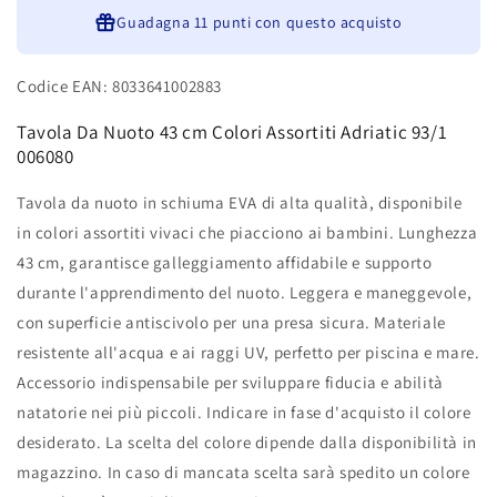
Adriatic
Adriatic
93/1
Guadagna
93/1
11 punti
con questo acquisto
006080
006080
Codice EAN: 8033641002883
Tavola Da Nuoto 43 cm Colori Assortiti Adriatic 93/1
006080
Tavola da nuoto in schiuma EVA di alta qualità, disponibile
in colori assortiti vivaci che piacciono ai bambini. Lunghezza
43 cm, garantisce galleggiamento affidabile e supporto
durante l'apprendimento del nuoto. Leggera e maneggevole,
con superficie antiscivolo per una presa sicura. Materiale
resistente all'acqua e ai raggi UV, perfetto per piscina e mare.
Accessorio indispensabile per sviluppare fiducia e abilità
natatorie nei più piccoli. Indicare in fase d'acquisto il colore
desiderato. La scelta del colore dipende dalla disponibilità in
magazzino. In caso di mancata scelta sarà spedito un colore