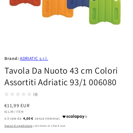
Brand:
ADRIATIC s.r.l.
Tavola Da Nuoto 43 cm Colori
Assortiti Adriatic 93/1 006080
(0)
Prezzo
€11,99 EUR
PREZZO
PER
di
€11,99
/
ITEM
UNITARIO
4,00 €
listino
Spese di spedizione
calcolate al check-out.