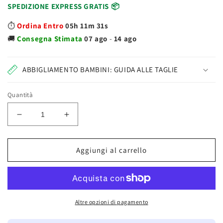
SPEDIZIONE EXPRESS GRATIS 📦
⏱️
Ordina Entro
05h 11m 31s
🚚
Consegna
Stimata
07 ago
-
14 ago
ABBIGLIAMENTO BAMBINI: GUIDA ALLE TAGLIE
Quantità
Diminuisci
Aumenta
quantità
quantità
per
per
Tavola
Tavola
Aggiungi al carrello
Da
Da
Nuoto
Nuoto
43
43
cm
cm
Colori
Colori
Altre opzioni di pagamento
Assortiti
Assortiti