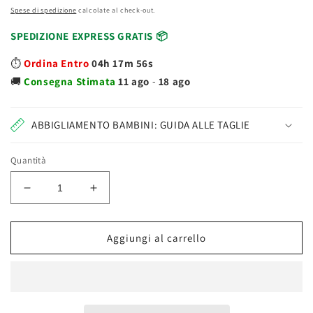
Spese di spedizione
calcolate al check-out.
SPEDIZIONE EXPRESS GRATIS 📦
⏱️
Ordina Entro
04h 17m 56s
🚚
Consegna
Stimata
11 ago
-
18 ago
ABBIGLIAMENTO BAMBINI: GUIDA ALLE TAGLIE
Quantità
Diminuisci
Aumenta
quantità
quantità
per
per
Tombola
Tombola
Aggiungi al carrello
Ipertombola
Ipertombola
300
300
Cartelle
Cartelle
6+
6+
Anni
Anni