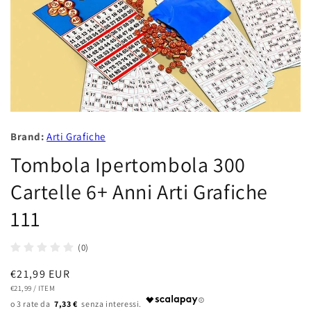
Brand:
Arti Grafiche
Tombola Ipertombola 300
Cartelle 6+ Anni Arti Grafiche
111
(0)
Prezzo
€21,99 EUR
PREZZO
PER
di
€21,99
/
ITEM
UNITARIO
7,33 €
listino