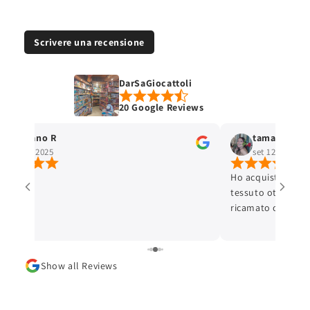
Scrivere una recensione
DarSaGiocattoli
20 Google Reviews
Stefano R
tamara selis
ott 4, 2025
set 12, 2025
Ho acquistato un 
tessuto ottimo e c
ricamato con cura 
ottima. L'articolo
Lo consiglio.
Show all Reviews