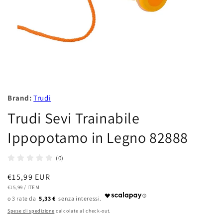
Brand:
Trudi
Trudi Sevi Trainabile
Ippopotamo in Legno 82888
(0)
Prezzo
€15,99 EUR
PREZZO
PER
di
€15,99
/
ITEM
UNITARIO
5,33 €
listino
Spese di spedizione
calcolate al check-out.