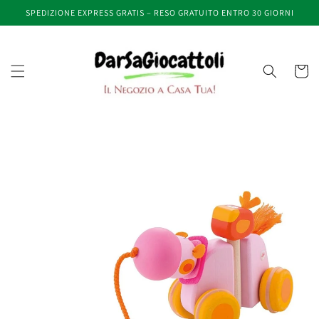
Vai
SPEDIZIONE EXPRESS GRATIS – RESO GRATUITO ENTRO 30 GIORNI
direttamente
ai contenuti
Carrell