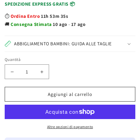
SPEDIZIONE EXPRESS GRATIS 📦
⏱️
Ordina Entro
11h 53m 34s
🚚
Consegna
Stimata
10 ago
-
17 ago
ABBIGLIAMENTO BAMBINI: GUIDA ALLE TAGLIE
Quantità
Diminuisci
Aumenta
quantità
quantità
per
per
Trudi
Trudi
Aggiungi al carrello
Sevi
Sevi
Trainabile
Trainabile
Ippopotamo
Ippopotamo
in
in
Legno
Legno
Altre opzioni di pagamento
82888
82888