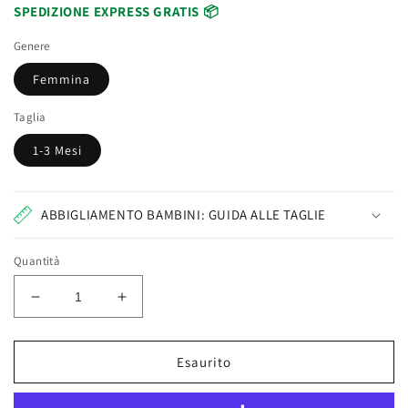
SPEDIZIONE EXPRESS GRATIS 📦
Genere
Femmina
Taglia
1-3 Mesi
ABBIGLIAMENTO BAMBINI: GUIDA ALLE TAGLIE
Quantità
Diminuisci
Aumenta
quantità
quantità
per
per
Tutina
Tutina
Esaurito
Neonata
Neonata
In
In