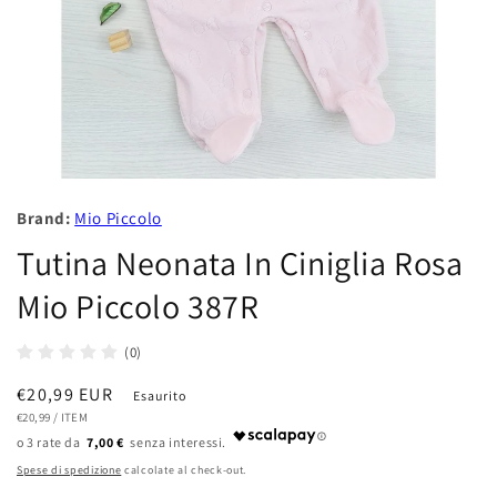
Brand:
Mio Piccolo
Tutina Neonata In Ciniglia Rosa
Mio Piccolo 387R
(0)
Prezzo
€20,99 EUR
Esaurito
PREZZO
PER
di
€20,99
/
ITEM
UNITARIO
7,00 €
listino
Spese di spedizione
calcolate al check-out.