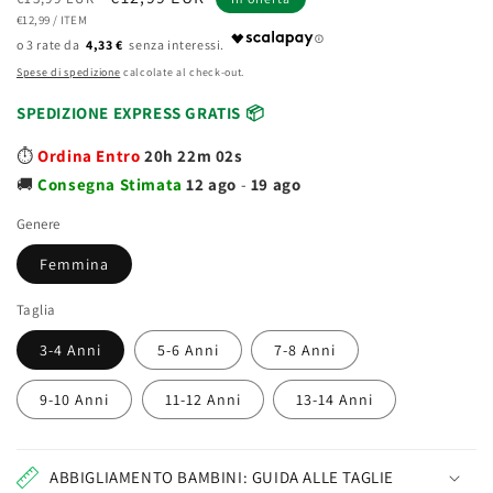
PREZZO
PER
di
€12,99
/
ITEM
scontato
UNITARIO
4,33 €
listino
Spese di spedizione
calcolate al check-out.
SPEDIZIONE EXPRESS GRATIS 📦
⏱️
Ordina Entro
20h 22m 01s
🚚
Consegna
Stimata
12 ago
-
19 ago
Genere
Femmina
Taglia
3-4 Anni
5-6 Anni
7-8 Anni
9-10 Anni
11-12 Anni
13-14 Anni
ABBIGLIAMENTO BAMBINI: GUIDA ALLE TAGLIE