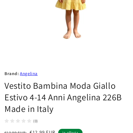
Brand:
Angelina
Vestito Bambina Moda Giallo
Estivo 4-14 Anni Angelina 226B
Made in Italy
(0)
Prezzo
Prezzo
€12,99 EUR
€13,99 EUR
In offerta