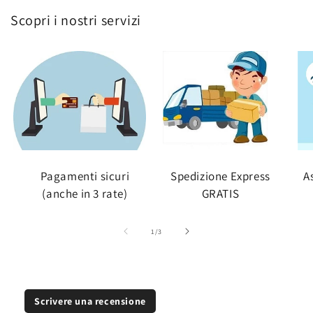
Scopri i nostri servizi
Pagamenti sicuri
Spedizione Express
A
(anche in 3 rate)
GRATIS
su
1
/
3
Scrivere una recensione