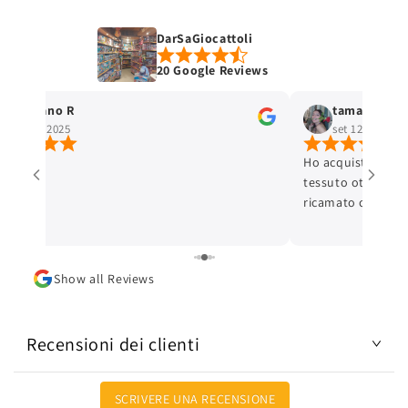
DarSaGiocattoli
20 Google Reviews
Stefano R
tamara selis
ott 4, 2025
set 12, 2025
Ho acquistato un 
tessuto ottimo e c
ricamato con cura 
ottima. L'articolo
Lo consiglio.
Show all Reviews
Recensioni dei clienti
SCRIVERE UNA RECENSIONE