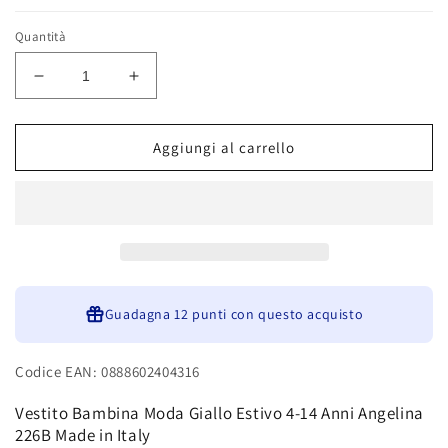
Quantità
Diminuisci
Aumenta
quantità
quantità
per
per
Vestito
Vestito
Aggiungi al carrello
Bambina
Bambina
Moda
Moda
Giallo
Giallo
Estivo
Estivo
4-
4-
14
14
Anni
Anni
Angelina
Guadagna
Angelina
12 punti
con questo acquisto
226B
226B
Made
Made
Codice EAN: 0888602404316
in
in
Italy
Italy
Vestito Bambina Moda Giallo Estivo 4-14 Anni Angelina
226B Made in Italy