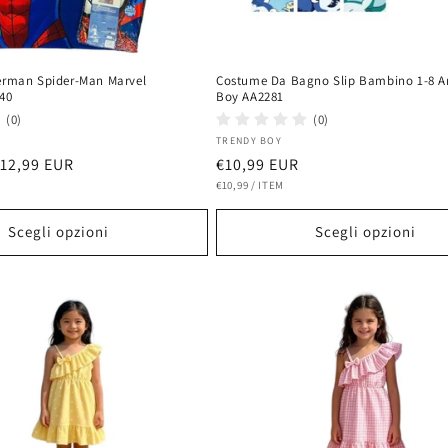
erman Spider-Man Marvel
Costume Da Bagno Slip Bambino 1-8 A
140
Boy AA2281
(0)
(0)
Fornitore:
TRENDY BOY
rezzo
12,99 EUR
Prezzo
€10,99 EUR
PREZZO
PER
contato
di
€10,99
/
ITEM
UNITARIO
listino
Scegli opzioni
Scegli opzioni