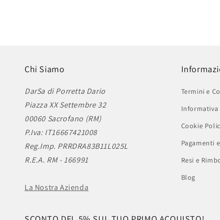
Chi Siamo
Informazi
DarSa di Porretta Dario
Termini e Co
Piazza XX Settembre 32
Informativa 
00060 Sacrofano (RM)
Cookie Poli
P.Iva: IT16667421008
Pagamenti e
Reg.Imp. PRRDRA83B11L025L
R.E.A. RM - 166991
Resi e Rimbo
Blog
La Nostra Azienda
SCONTO DEL 5% SUL TUO PRIMO ACQUISTO!