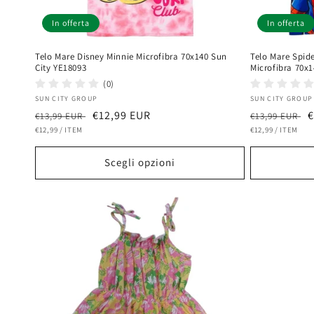
In offerta
In offerta
Telo Mare Disney Minnie Microfibra 70x140 Sun
Telo Mare Spid
City YE18093
Microfibra 70x
(0)
Fornitore:
Fornitore:
SUN CITY GROUP
SUN CITY GROUP
Prezzo
Prezzo
€12,99 EUR
Prezzo
P
€
€13,99 EUR
€13,99 EUR
PREZZO
PER
PREZZO
PER
di
€12,99
/
ITEM
scontato
di
€12,99
/
ITEM
s
UNITARIO
UNITARIO
listino
listino
Scegli opzioni