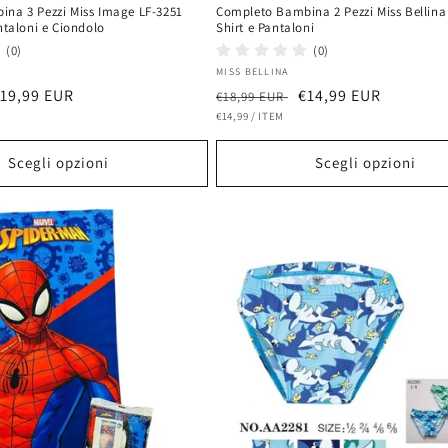
na 3 Pezzi Miss Image LF-3251
Completo Bambina 2 Pezzi Miss Bellina
ntaloni e Ciondolo
Shirt e Pantaloni
(0)
(0)
Fornitore:
Y
MISS BELLINA
rezzo
19,99 EUR
Prezzo
Prezzo
€14,99 EUR
€18,99 EUR
PREZZO
PER
contato
di
€14,99
/
ITEM
scontato
UNITARIO
listino
Scegli opzioni
Scegli opzioni