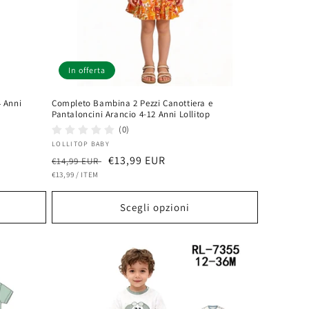
In offerta
 Anni
Completo Bambina 2 Pezzi Canottiera e
Pantaloncini Arancio 4-12 Anni Lollitop
(0)
Fornitore:
LOLLITOP BABY
Prezzo
Prezzo
€13,99 EUR
€14,99 EUR
PREZZO
PER
di
€13,99
/
ITEM
scontato
UNITARIO
listino
Scegli opzioni