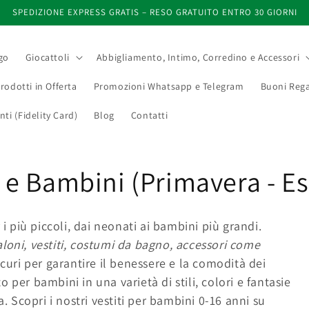
SPEDIZIONE EXPRESS GRATIS – RESO GRATUITO ENTRO 30 GIORNI
go
Giocattoli
Abbigliamento, Intimo, Corredino e Accessori
rodotti in Offerta
Promozioni Whatsapp e Telegram
Buoni Rega
i (Fidelity Card)
Blog
Contatti
e Bambini (Primavera - Es
 più piccoli, dai neonati ai bambini più grandi.
aloni, vestiti, costumi da bagno, accessori come
icuri per garantire il benessere e la comodità dei
 per bambini in una varietà di stili, colori e fantasie
a. Scopri i nostri vestiti per bambini 0-16 anni su