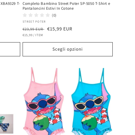
 XBA9329 T-
Completo Bambino Street Poter SP-5050 T-Shirt e
Pantaloncini Estivi In Cotone
(0)
Fornitore:
STREET POTER
Prezzo
Prezzo
€15,99 EUR
€23,99 EUR
PREZZO
PER
di
€15,99
/
ITEM
scontato
UNITARIO
listino
Scegli opzioni