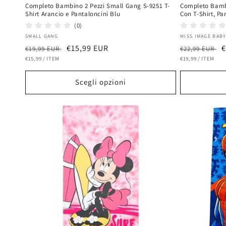
Completo Bambino 2 Pezzi Small Gang S-9251 T-
Completo Bambi
Shirt Arancio e Pantaloncini Blu
Con T-Shirt, Pa
(0)
Fornitore:
Fornitore:
SMALL GANG
MISS IMAGE BAB
Prezzo
Prezzo
€15,99 EUR
Prezzo
P
€
€19,99 EUR
€22,99 EUR
PREZZO
PER
PREZZO
PER
di
€15,99
/
ITEM
scontato
di
€19,99
/
ITEM
s
UNITARIO
UNITARIO
listino
listino
Scegli opzioni