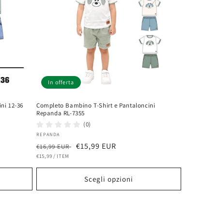
In offerta
ni 12-36
Completo Bambino T-Shirt e Pantaloncini
Repanda RL-7355
(0)
Fornitore:
REPANDA
Prezzo
Prezzo
€15,99 EUR
€16,99 EUR
PREZZO
PER
di
€15,99
/
ITEM
scontato
UNITARIO
listino
Scegli opzioni