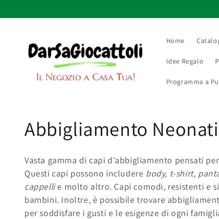
Vai
direttamente
ai contenuti
Home
Catalo
Idee Regalo
P
Programma a Punt
C
Abbigliamento Neonati 
o
Vasta gamma di capi d'abbigliamento pensati per i
l
Questi capi possono includere
body, t-shirt, pant
cappelli
e molto altro. Capi comodi, resistenti e s
l
bambini. Inoltre, è possibile trovare abbigliamento
per soddisfare i gusti e le esigenze di ogni famigli