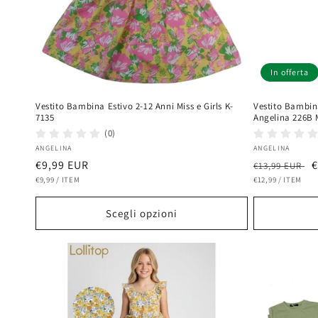
In offerta
Vestito Bambina Estivo 2-12 Anni Miss e Girls K-
Vestito Bambin
7135
Angelina 226B M
(0)
Fornitore:
Fornitore:
ANGELINA
ANGELINA
Prezzo
€9,99 EUR
Prezzo
P
€
€13,99 EUR
PREZZO
PER
PREZZO
PER
di
€9,99
/
ITEM
di
€12,99
/
ITEM
s
UNITARIO
UNITARIO
listino
listino
Scegli opzioni