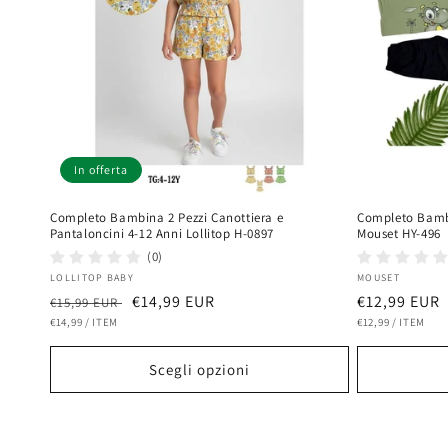
In offerta
Completo Bambina 2 Pezzi Canottiera e
Completo Bambi
Pantaloncini 4-12 Anni Lollitop H-0897
Mouset HY-496
(0)
Fornitore:
Fornitore:
LOLLITOP BABY
MOUSET
Prezzo
Prezzo
€14,99 EUR
Prezzo
€12,99 EUR
€15,99 EUR
PREZZO
PER
PREZZO
PER
di
€14,99
/
ITEM
scontato
di
€12,99
/
ITEM
UNITARIO
UNITARIO
listino
listino
Scegli opzioni