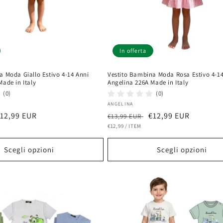
In offerta
a Moda Giallo Estivo 4-14 Anni
Vestito Bambina Moda Rosa Estivo 4-14
ade in Italy
Angelina 226A Made in Italy
(0)
(0)
Fornitore:
ANGELINA
rezzo
12,99 EUR
Prezzo
Prezzo
€12,99 EUR
€13,99 EUR
PREZZO
PER
contato
di
€12,99
/
ITEM
scontato
UNITARIO
listino
Scegli opzioni
Scegli opzioni