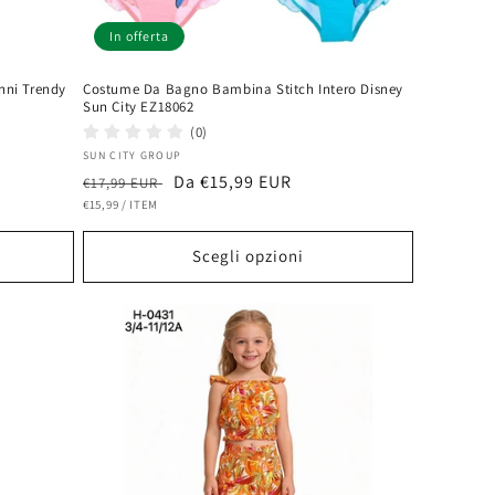
In offerta
nni Trendy
Costume Da Bagno Bambina Stitch Intero Disney
Sun City EZ18062
(0)
Fornitore:
SUN CITY GROUP
Prezzo
Prezzo
Da €15,99 EUR
€17,99 EUR
PREZZO
PER
di
€15,99
/
ITEM
scontato
UNITARIO
listino
Scegli opzioni