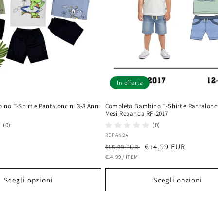
In offerta
no T-Shirt e Pantaloncini 3-8 Anni
Completo Bambino T-Shirt e Pantalonci
Mesi Repanda RF-2017
(0)
(0)
Fornitore:
REPANDA
Prezzo
Prezzo
€14,99 EUR
€15,99 EUR
PREZZO
PER
di
€14,99
/
ITEM
scontato
UNITARIO
listino
Scegli opzioni
Scegli opzioni