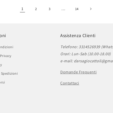
1
…
2
3
14
oni
Assistenza Clienti
Telefono: 3314526939 (What
ndizioni
Orari: Lun-Sab (10.00-18.00)
Privacy
e-mail: darsagiocattoli@gma
cy
Domande Frequenti
 Spedizioni
rsi
Contattaci